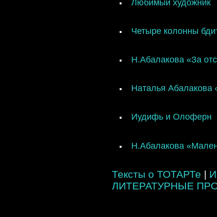
Любимый художник
Четыре колонны бди
Н.Абалакова «За от
Наталья Абалакова 
Иудифь и Олоферн
Н.Абалакова «Мален
Тексты о ТОТАРТе
|
И
ЛИТЕРАТУРНЫЕ ПР