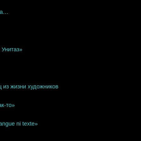
та…
 Унитаз»
 из жизни художников
к-то»
ngue ni texte»