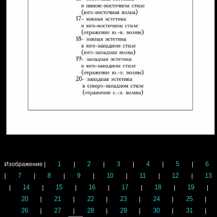
1
2
3
4
5
6
Изображение |
|
|
|
|
|
7
8
9
10
11
12
13
|
|
|
|
|
|
|
14
15
16
17
18
19
|
|
|
|
|
|
|
20
21
22
23
24
25
|
|
|
|
|
|
26
27
28
29
30
31
|
|
|
|
|
|