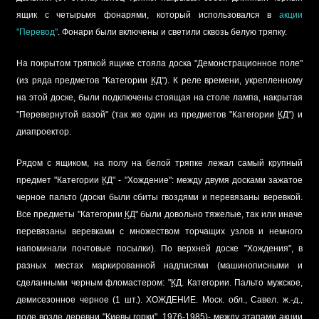
ящик с четырьмя фонарями, который использовался в
акции
"Перевод"
. Фонари были включены и светили сквозь белую тряпку.
На покрытом тряпкой ящике стояла доска "Демонстрационное поле"
(из ряда предметов "Категории
КД
"). К реле времени, укрепленному
на этой доске, были подключены стоящая на столе лампа, накрытая
"Перевернутой вазой" (так же один из предметов "Категории
КД
") и
диапроектор.
Рядом с ящиком, на полу на белой тряпке лежал самый крупный
предмет "Категории
КД
" - "Хождение": между двумя досками зажатое
черное пальто (доски были сбиты гвоздями и перевязаны веревкой.
Все предметы "Категории
КД
" были довольно тяжелые, так или иначе
перевязаны веревками с множеством торчащих узлов и немного
напоминали почтовые посылки). По верхней доске "Хождения", в
разных местах маркированной надписями (машинописными и
сделанными черным фломастером: "
КД
. Категории. Пальто мужское,
демисезонное черное (1 шт.). ХОЖДЕНИЕ. Моск. обл., Савел. ж.-д.,
поле возле деревни "Киевы горки". 1976-1985)- между этапами акции