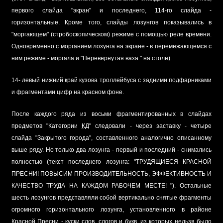
первого слайда "экран" и последнего, 114-го слайда -
горизонтальные. Кроме того, слайды лозунгов показывались в
"моргающем" (стробоскопическом) режиме с помощью реле времени.
Одновременно с морганием лозунга на экране - в перемежающемся с
ним режиме - моргала и "Перевернутая ваза " на столе).
14- левый нижний край кузова троллейбуса с задними подфарниками
и фрагментами цифр на красном фоне.
После каждого ряда из восьми фрагментированных в слайдах
предметов "Категории
КД
" следовали - через заставку - четыре
слайда "Закрытого города", составленного аналогично описанному
выше ряду. Но только два лозунга - первый и последний - снимались
полностью (текст последнего лозунга: "ТРУДЯЩИЕСЯ КРАСНОЙ
ПРЕСНИ! ПОВЫСИМ ПРОИЗВОДИТЕЛЬНОСТЬ, ЭФФЕКТИВНОСТЬ И
КАЧЕСТВО ТРУДА НА КАЖДОМ РАБОЧЕМ МЕСТЕ! "). Остальные
шесть лозунгов представляли собой вертикально снятые фрагменты
огромного горизонтального лозунга, установленного в районе
Красной Пресни - куски слов, слогов и букв, из которых нельзя было