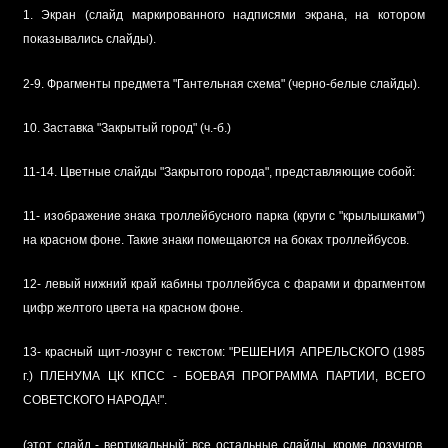
1. Экран (слайд маркированного надписями экрана, на котором
показывались слайды).
2-9. Фрагменты предмета "Гантельная схема" (черно-белые слайды).
10. Заставка "Закрытый город" (ч.-б.)
11-14. Цветные слайды "Закрытого города", представляющие собой:
11- изображение знака троллейбусного парка (круги с "крылышками")
на красном фоне. Такие знаки помещаются на боках троллейбусов.
12- левый нижний край кабины троллейбуса с фарами и фрагментом
цифр желтого цвета на красном фоне.
13- красный щит-лозунг с текстом: "РЕШЕНИЯ АПРЕЛЬСКОГО (1985
г.) ПЛЕНУМА ЦК КПСС - БОЕВАЯ ПРОГРАММА ПАРТИИ, ВСЕГО
СОВЕТСКОГО НАРОДА!".
(этот слайд - вертикальный; все остальные слайды, кроме лозунгов,