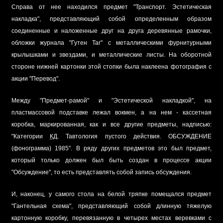
Справа от нее находился предмет "Транспорт. Эстетическая
накладка", представляющий собой определенным образом
соединенные и наложенные друг на друга деревянные рамочки,
обложки журнала "Гутен Таг" с металлическими фурнитурными
крылышками и звездами, и металлические листы. На оборотной
стороне нижней картонки этой стопки была наклеена фотография с
акции "Перевод".
Между "Предмет-рамой" и "Эстетической накладкой", на
пластмассовой подставке лежал вокмен, а на нем - кассетная
коробка, маркированная, как и все другие предметы, надписью:
"Категории
КД
. Тавтология пустого действия. ОБСУЖДЕНИЕ
(фонограмма) 1985". В ряду других предметов это был предмет,
который только должен был быть создан в процессе акции
"Обсуждение", то есть представлять собой запись обсуждения.
И, наконец, у самого стола на белой тряпке помещался предмет
"Гантельная схема", представляющий собой длинную тяжелую
картонную коробку, перевязанную в четырех местах веревками с