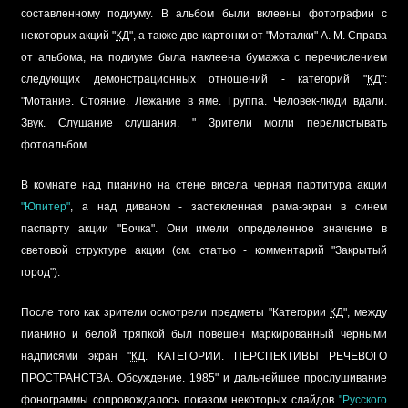
составленному подиуму. В альбом были вклеены фотографии с
некоторых акций "
КД
", а также две картонки от "Моталки" А. М. Справа
от альбома, на подиуме была наклеена бумажка с перечислением
следующих демонстрационных отношений - категорий "
КД
":
"Мотание. Стояние. Лежание в яме. Группа. Человек-люди вдали.
Звук. Слушание слушания. " Зрители могли перелистывать
фотоальбом.
В комнате над пианино на стене висела черная партитура акции
"Юпитер"
, а над диваном - застекленная рама-экран в синем
паспарту акции "Бочка". Они имели определенное значение в
световой структуре акции (см. статью - комментарий "Закрытый
город").
После того как зрители осмотрели предметы "Категории
КД
", между
пианино и белой тряпкой был повешен маркированный черными
надписями экран "
КД
. КАТЕГОРИИ. ПЕРСПЕКТИВЫ РЕЧЕВОГО
ПРОСТРАНСТВА. Обсуждение. 1985" и дальнейшее прослушивание
фонограммы сопровождалось показом некоторых слайдов
"Русского