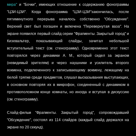
мира"
и "Бочки", имеющих отношение к содержанию фонограммы
"ЦЗИ-ЦЗИ". Когда фонограмма "ЦЗИ-ЦЗИ"закончилась, после
пятиминутного перерыва началось собственно "Обсуждение".
Верхний свет был погашен и включена "Перевернутая ваза". На
экране появился первый слайд серии "Фрагменты. Закрытый город" и
Кизевальтер, показывающий слайды, зачитал небольшой
вступительный текст (см. стенограмму). Одновременно этот текст
повторялся через динамики А. М., который сидел за экраном
(невидимый зрителям) и через наушники и усилитель второго
вокмена, подключенного к записывающему вокмену, лежащему на
белой тряпке среди предметов, слушал высказывания выступающих,
в основном повторяя их в микрофон, соединенный с динамиком в
противоположном конце комнаты, но иногда и вступая в дискуссию
(см. стенограмму).
Слайд-фильм "Фрагменты. Закрытый город", сопровождавший
"Обсуждение", состоял из 114 слайдов (каждый слайд держался на
экране по 20 секунд).