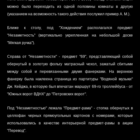
можно было переходить из одной половины комнаты в другую
(указанием на возможность такого действия послужил пример А. М.).
Ближе к столу, под "Хождением" располагался предмет
"Незаметность" (вертикально укрепленная на небольшой доске
"Мягкая ручка").
Справа от "Незаметности" - предмет "69", представляющий собой
обернутый в золотую фольгу матрасный чехол, зажатый сбитыми
между собой и перевязанными двумя фанерками. На верхнюю
фанерку была наклеена страница из партитуры "Водяной музыки"
Дж. Кейджа, в которую был впечатан маршрут 69-го троллейбуса - от
"Южных ворот ВДНХ" до "Петровских ворот".
Под "Незаметностью" лежала "Предмет-рама" - стопка обернутых в
целлофан черных прямоугольных картонов с номерами, которые
использовались в качестве интерьерной предмет-рамы в акции
"Перевод".