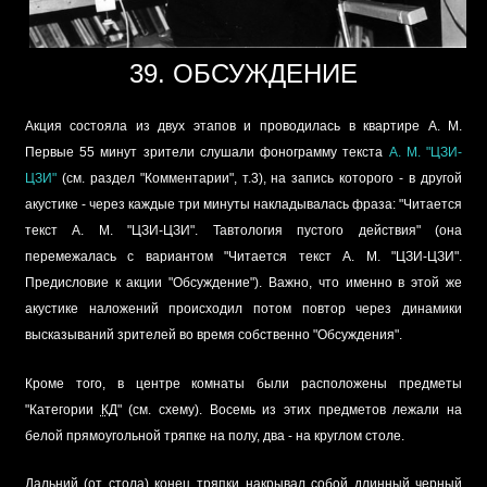
39. ОБСУЖДЕНИЕ
Акция состояла из двух этапов и проводилась в квартире А. М.
Первые 55 минут зрители слушали фонограмму текста
А. М. "ЦЗИ-
ЦЗИ"
(см. раздел "Комментарии", т.3), на запись которого - в другой
акустике - через каждые три минуты накладывалась фраза: "Читается
текст А. М. "ЦЗИ-ЦЗИ". Тавтология пустого действия" (она
перемежалась с вариантом "Читается текст А. М. "ЦЗИ-ЦЗИ".
Предисловие к акции "Обсуждение"). Важно, что именно в этой же
акустике наложений происходил потом повтор через динамики
высказываний зрителей во время собственно "Обсуждения".
Кроме того, в центре комнаты были расположены предметы
"Категории
КД
" (см. схему). Восемь из этих предметов лежали на
белой прямоугольной тряпке на полу, два - на круглом столе.
Дальний (от стола) конец тряпки накрывал собой длинный черный