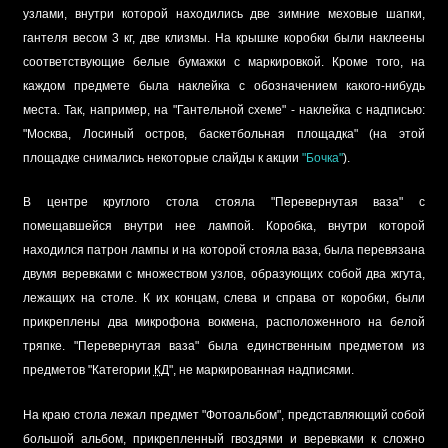
узлами, внутри которой находились две зимние меховые шапки,
гантеля весом 3 кг, две клизмы. На крышке коробки были наклеены
соответствующие белые бумажки с маркировкой. Кроме того, на
каждом предмете была наклейка с обозначением какого-нибудь
места. Так, например, на "Гантельной схеме" - наклейка с надписью:
"Москва, Лосиный остров, баскетбольная площадка" (на этой
площадке снимались некоторые слайды к акции
"Бочка"
).
В центре круглого стола стояла "Перевернутая ваза" с
помещавшейся внутри нее лампой. Коробка, внутри которой
находился патрон лампы и на которой стояла ваза, была перевязана
двумя веревками с множеством узлов, образующих собой два жгута,
лежащих на столе. К их концам, слева и справа от коробки, были
прикреплены два микрофона вокмена, расположенного на белой
тряпке. "Перевернутая ваза" была единственным предметом из
предметов "Категории
КД
", не маркированная надписями.
На краю стола лежал предмет "Фотоальбом", представляющий собой
большой альбом, прикрепленный гвоздями и веревками к сложно