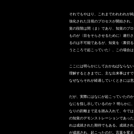
それでもやはり、これまでわれわれが純
強化された注視のプロセスが開始され、
覚の段階は間（ま）であり、知覚のプロ
ものが〈目をそらさせるために〉遂行さ
るのは不可能であるが、知覚を〈裏切る
うところで起こっていた〉、この場合は
ここには明らかにしておかねばならない
理解するときまでに、主な出来事はすで
なぜならそれが経過していくときには意
だが、実際にはなにが起こっていたのか
なにを指し示しているのか？ 明らかに
なりの距離まで足を踏み入れて、今では
の知覚のデモンストレーションであった
れは成就された期待でもある。成就され
が成就され、起こったのだ。言葉を変え