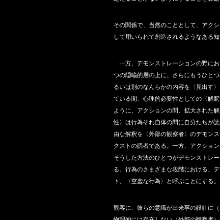
その関係で、当然のこととして、アクシ
して用いられて創造されるようなある知
一方、デモンストレーションの野にお
つの隠喩的層の上に、さらにもうひとつ
るいは別のなんらかの内容を〈見出す〉
ている間、心理的必要性としての〈解釈
ように、アクションの間、拡大された解
性〉は行為それ自体の間に自分たちが読
由な解釈を〈外部の観察者〉のデモンス
クストの読者である。一方、アクション
そうした方法のひとつがデモンストレー
る。行為のさまざまな段階における、デ
下、〈空虚な行為〉と呼ぶことにする。
観客に、彼らの意識が出来事の設計に（
物理的には存在しない〈外部の観察者〉