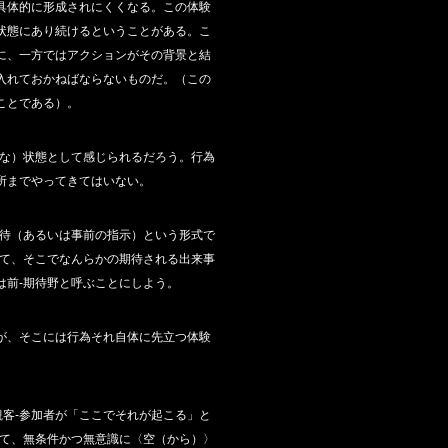
具体的に形成されにくくなる。この体験
状態にあり続けるということがある。こ
に、一方ではアクションがその背景と結
入れておかねばならないものだ。（この
ことである）。
分な）状態として感じられるだろう。行為
所までやってきてはいない。
招待（あるいは事前の指示）という形式で
して、そこでなんらかの期待される出来事
は前‐期待野と呼ぶことにしよう。
が、そこには行為それ自体に先立つ体験
観客‐参加者が「ここでそれが起こる」と
いて、無条件かつ無意識に〈空（から）〉