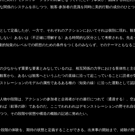
な関係のシステムを示しつつ、観客‐参加者の意識を同時に美的行動の成分のひと
として定義したが、一方で、それぞれのアクションにおいてそれは個別に現れ、観
しない〉あるいは〈不正確に理解する〉ある時間的な区分として考察される。先走
直接的知覚のレベルでの瞑想のための条件をつくるのみならず、そのテーマともなる
の少なからず重要な要素とみなしているのは、相互関係の力学における客体性と主
観客から、あるいは観客へというふたつの直線に沿って起こっていることに読者が
ストレーションのモデルの属性であるある種の〈知覚の線〉に沿った運動として認
人物や段階は、アクションの参加者と企画者がその遂行につれて〈通過する〉、空
わば〈鉛筆の跡〉であるのだ。ここでわれわれはデモンストレーションの野それ自
つつ、その段階や状態や構造の概観の記述に努めたい。
一段階の体験を、期待の状態と定義することができる。出来事の開始まで、経験の