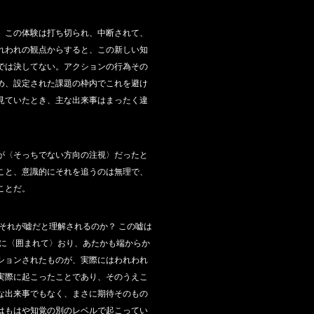
、この体験は打ち切られ、中断されて、
れわれの観点からすると、この新しい知
では決してない。アクションの行為その
め、設定された課題の枠内でこれを避け
見ていたとき、主な出来事はまったく違
が〈そっちでない方向の注視〉だったと
こと、意識的にそれを追うのは無理で、
ことだ。
それが嘘だと理解されるのか？ この嘘は
〉に〈囲まれて〉おり、あたかも端からか
ションされたものが、実際にはわれわれ
実際に起こったことであり、そのうえこ
な出来事でもなく、まさに期待そのもの
はもはや知覚の別のレベルで起こってい