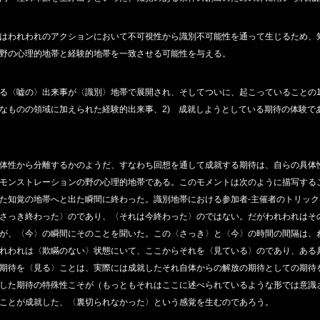
はわれわれのアクションにおいて不可視性から識別不可能性を通って生じるため、
野の心理的地帯と経験的地帯を一致させる可能性を与える。
る〈嘘の〉出来事が〈識別〉地帯で展開され、そしてついに、起こっていることの1
なものの領域に加えられた経験的出来事、2) 成就しようとしている期待の体験で
体性から分離するかのようだ、すなわち回想を通して成就する期待は、自らの具体
モンストレーションの野の心理的地帯である。このモメントは次のように描写する
た知覚の地帯へと出た瞬間に終わった。識別地帯における参加者‐主催者のトリッ
さっき終わった〉のであり、〈それは今終わった〉のではない。だがわれわれはそ
が、〈今〉の瞬間にそのことを聞いた。この〈さっき〉と〈今〉の時間の間隔は、
れわれは〈欺瞞のない〉状態にいて、ここからそれを〈見ている〉のであり、ある
期待を〈見る〉ことは、実際には成就したそれ自体からの解放の期待としての期待
した期待の特殊性こそが（もっともそれはここに述べられているような形では意識
ことが成就した、〈裏切られなかった〉という感覚を生むのであろう。