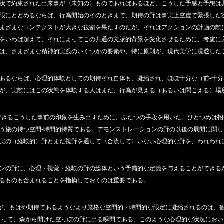
状で約束された出来事が〈未知の〉ものであればあるほど、こうした予感と予想は
限にとどめるならば、行為開始のそのときまで、期待の野は事実上空虚で緊張した
まざまなコンテクストが大きな役割を果たすのだが、それはアクションの計画の際
をいわば超えて、それによってこの共通の文脈的背景を変化させるために、考慮に
は、さまざまな精神的実践のいくつかの要素や、特に原則が、現代美学に浸透した
あるならば、心理的体験としての期待それ自体も、凝縮され、ほぼ十分な（前‐十
が、実際にはこの状態を体験する人はまだ、行為が見える（あるいは聞こえる）場
できるこうした事前の印象を生み出すために、ふたつの手段を用いた。ひとつめは
う旅の持つ空間‐時間的特質である。デモンストレーションの野の以後の展開に関
実の（経験的）野とまだ視野を通して〈合流して〉いない心理的な野を、われわれ
ンの野に、心理・視覚・経験の野の総体という予備的な定義を与えることができる
るものも含まれることを指摘しておくのは重要である。
界が、もはや期待であるようなより厳格な空間的・時間的な限定に凝縮されるのは、
よって、森から開けた空っぽの野に出る瞬間である。このような心理的な状況にお