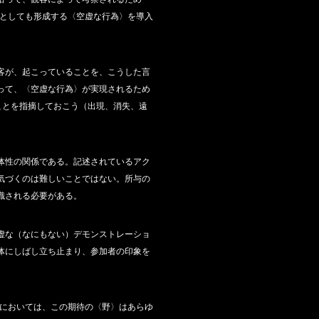
つとしても形成する〈空虚な行為〉を導入
客が、起こっていることを、こうした言
って、〈空虚な行為〉が実現されるため
ことを指摘しておこう（出現、消失、遠
体性の関係である。記述されているアク
気づくのは難しいことではない。所与の
識される必要がある。
虚な（なにもない）デモンストレーショ
体にしばし立ち止まり、参加者の印象を
野においては、この期待の〈野〉はあらゆ