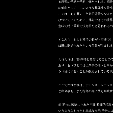
る種類の予感と予想で満たされる。招待
の傾向として、このような具体性を最小
こでは、ある歴史・文脈的背景をなすさ
びついているために、他方ではその境界
意味で特に重要で決定的だと思われるの
すなわち、もしも期待の野が〈空虚で〉
は既に開始されたという印象が生まれる
われわれは、前‐期待と名付けることの
あり、もうひとつは出来事の場へと向か
を〈目にする〉ことが想定されている現
ここでわれわれは、デモンストレーショ
と出来事も、また行為の完了後も継続す
前‐期待の曖昧にされた空間‐時間的境
いうようなもっとも単純な指示‐予告に