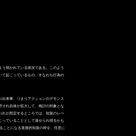
よう招かれている状況である。このよう
いて起こっているもの、すなわち行為の
つ出来事、つまりアクションのデモンス
野それ自体が拡大して、検討の対象とな
われが想定するところでは、知覚のレベ
こっていることとして達せられ得るかも
れることになる直接的知覚の枠を、任意に