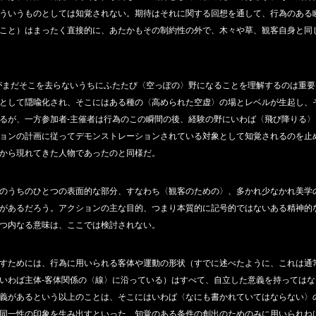
ういうものとしては知覚されない。期待はそれに関する回想を通して、行為のある
こと）はまったく直接的に、あたかもその制約性の外で、木々や草、観客自身と同
がまだそこを去らないうちにふたたび〈空っぽの〉野になることを理解するのは重要
として隠喩化され、そこにはある種の〈高められた空虚〉の場とレベルが生起し、
るが、一方参加者‐主催者は行為のこの瞬間の後、経験の野にいわば〈飛び降りる
ョンの計画に従ってデモンストレーションされている対象として知覚されるのを止
から現れてきた人物であったのと同様だ。
のうちのひとつの表面的な部分、すなわち〈観客のための〉、多かれ少なかれ美学
があるだろう。アクションの主な目的、つまり本質的に記号的ではないある精神的
つ内なる意味は、ここでは検討されない。
すためには、行為に用いられる客体や運動の形状（すでに述べたように、これは通
いわば主体‐客体関係の〈線〉に沿っている）はすべて、自立した意義を持っては
義があるという以上のことは、そこにはいわば〈なにも書かれていてはならない〉
同一性の印象を生み出すといった、知覚のある条件の創出のためのみに用いられね