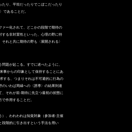
ったり、平坦だったりでこぼこだったり
〉であることだ。
ファー化されて、どこかの段階で期待の
対する非対置性といった、心理の野に特
、それと共に期待の野も〈展開される〉
う問題が起こる。すでに述べたように、
出来事からの印象として保持することにあ
要求する、つまりそれは不可避的に行為の
野のいわば周縁への〈誘導〉の結果到達
て、それが前‐期待に先立つ最初の状態に
方で作用することだ。
う）、われわれは知覚対象（参加者‐主催
と段階的に引き出すという手法を用い