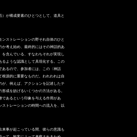
筋）が構成要素のひとつとして、道具と
モンストレーションの野それ自体のひと
のか考え始め、最終的にはその神話的あ
）を含んでいる、すなわちそれが実現し
あるような認識として具現化する。この
であるので、参加者には、この〈神話
て根源的に重要なものだ。われわれは自
のが、例えば、アクションを記述したテ
の形成を妨げるいくつかの方法がある。
瞭であるという印象を与える作用があ
ンストレーションの時間への流入を、以
出来事が起こっている間、彼らの意識も
沿って、観客によって考察されるため