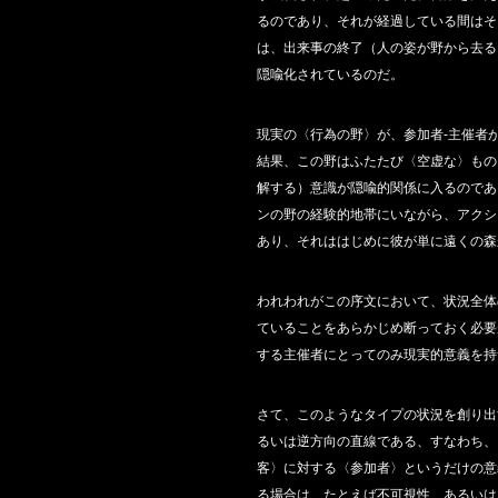
るのであり、それが経過している間はそ
は、出来事の終了（人の姿が野から去る
隠喩化されているのだ。
現実の〈行為の野〉が、参加者‐主催者
結果、この野はふたたび〈空虚な〉もの
解する）意識が隠喩的関係に入るのであ
ンの野の経験的地帯にいながら、アクシ
あり、それははじめに彼が単に遠くの森
われわれがこの序文において、状況全体
ていることをあらかじめ断っておく必要
する主催者にとってのみ現実的意義を持
さて、このようなタイプの状況を創り出
るいは逆方向の直線である、すなわち、
客〉に対する〈参加者〉というだけの意
る場合は、たとえば不可視性、あるいは