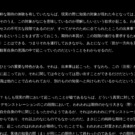
粋な期待の体験を有していたならば、現実の野に知覚の対象が現れた今となっては
そのうえ、この対象がなにを意味しているのか理解したいという欲求が起こる。わ
セスの不可欠な段階であるのだが、すべてがそのために企てられたところの出来事
れるということをまず言っておこう。期待の本質が、この段階の遂行を要求するた
〉ことはできる、つまりそれを遂行しておきながら、あとになって〈皆が一方向を
観客自身の意識の中で起こっていたのだということをわからせるのだ。
ひとつの重要な特色がある。それは、出来事は起こった、すなわち、この〈注視〉
に起こっており、それに関しては今となっては思い出すことができるだけだという
識は他のことで占められており、別のものの知覚へと向けられているからだという
？ もしも現実の野において起こったことが嘘であるならば、どういう真実に対して
、デモンストレーションのこの段階において、われわれは期待のかなり大きな〈野
自分自身の中に閉じこもったかのようであるが、それはわれわれにデモンストレー
からであり、それ以上のなにものでもなかったのだ。まさにこの純粋な期待こそが
た、起こったのはわれわれが期待していたことでも、われわれに対置された具体的
れば、客体の知覚の間（ま）が同じこの期待として終わったのであるが、その期待