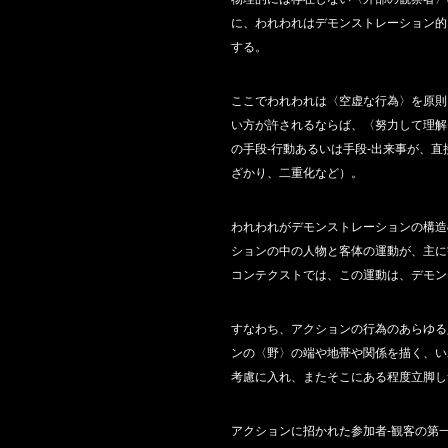
に、われわれはデモンストレーション的
する。
ここでわれわれは〈空虚な行為〉を原則
い方が許されるならば、〈努力して理解
の手段‐行動あるいは手段‐出来事が、
ざかり、二重化など）。
われわれがデモンストレーションの構造
ションの中の人物と客体の運動が、主に
コンテクストでは、この運動は、デモン
すなわち、アクションの行為のあらゆる
ンの〈野〉の端や地帯や関係を描く、い
考慮に入れ、またそこにある程度立脚し
アクションに招かれた参加者‐観客の第