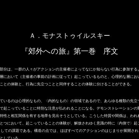
Ａ．モナストゥイルスキー
『郊外への旅』第一巻 序文
部分は、一群の人々がアクションの主催者によってなにか知らない行為に参加する
層において（主催者の事前の計画に従って）起こっているものと、心理的な層にお
ことの体験と、行為に先立つことと同伴することの体験に分けることができる。
ているのは心理的なもの、〈内的なもの〉の領域であるので、あらゆる種類の先立
で起こっていることに特別な注意が払われることになる。デモンストレーションの
特性と相互関係を有する地帯を見出そうとしている。こうした特質や関係は、われ
とつにおいて、起こっていることの体験が、解放されゆく意識の特に〈内側で〉起
としての課題である。構造の点では、ほぼすべてのアクションのはじまりが展開さ
としている。