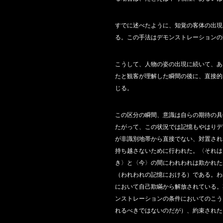
すでに述べたように、知覚の客体の出現
る。この手法はデモンストレーションの
こうして、人物の姿の出現に続いて、あ
たと観客が理解した瞬間の後に、直接的
じる。
この区分の瞬間、意識は自らの期待の具
たがって、この状況では記憶もやはりデ
が非識別地帯から直接でない、対置され
持ち越さないために行われた。〈それは
き〉と〈今〉の間にわれわれは欺かれた
（われわれの記憶における）である。わ
において自己欺瞞から解放されている。
ンストレーションの条件においてのこう
れるべきではないのだが）、約束された