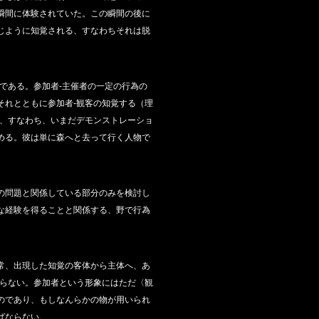
瞬間に体験されていた。この瞬間の後に
じように知覚される、すなわちそれは脱
である。参加者‐主催者の一定の行為の
それとともに参加者‐観客の知覚する（理
〉、すなわち、いまだデモンストレーショ
める。彼は単に森へと去って行く人物で
の問題と関係している部分のみを検討し
な経験を得ることと関係する、野で行為
常、出現した知覚の客体から主体へ、あ
ならない。参加者という形象にはただ〈観
のであり、もしなんらかの物が用いられ
ばならない。