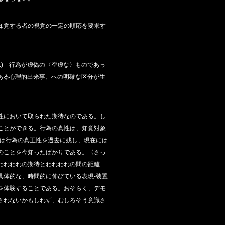
知覚する者の視覚の一定の順応を要求す
) 行為が虚偽の〈空虚な〉ものであっ
ある心理的出来事、への明確な区分が生
性において取られた期待なのである。し
ことができる。行為の真性は、知覚対象
クは行為の真正性を過去に残し、現在には
のことを今知ったばかりである。〈さっ
われわれの期待とわれわれの間の距離
具体的な、時間的に伸びている表現‐装置
を体験することである。おそらく、デモ
されないかもしれず、むしろそう意識さ