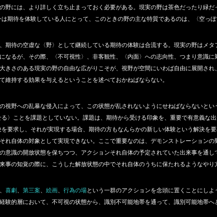
の野には、より詳しく立ち止まっておく必要がある。現実の野は茶色だったり緑だ
今は期待を体験している人にとって、このときの野の主な特質であるのは、〈空っぽ
、期待の空虚な〈野〉として継続している期待の体験は合流する。現実の野はメタ
になるが、その際、〈不可視性〉、非客観性、〈内面〉への志向性、つまり意識に
大きさのある現実の野の自由な広がりこそが、視野が空間にいわば自由に展開され
て維持する効果を与えるということを述べておかねばならない。
の視野への乱暴な侵入によって、この状態が乱されないようにせねばならないとい
せる〉ことを課題としていない。課題は、期待から受ける印象を、重要で有意義な
決を要求し、それが実現する場合、期待の方もなんらかの新しい体験という解決を
それ自体の対象として実現できない。ここで重要なのは、デモンストレーションの
の意識の開放状態を保ちつつ、アクションそれ自体の予定されていた出来事を通し
来事の知覚の際に、こうした解放状態の中でそれ自体のうちに保たれるようなやり
、
喜劇
、
第三案
、
絵画
、
行為の場
という一群のアクションを念頭に置くことにしよ
経験的層において、不可視の状態から、識別不可能地帯を通って、識別可能地帯へ