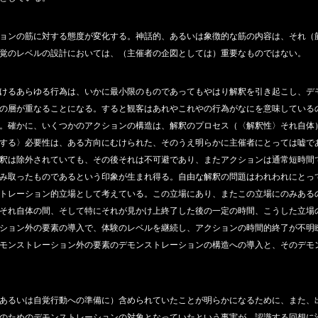
ョンの筋に対する態度が変化する。神話的、あるいは象徴的な筋の内容は、それ（
覚のレベルの設計においては、（主催者の企図としては）重要なものではない。
けるあらゆる行為は、いかに最小限のものであってもやはり解釈を引き起こし、デ
の層が重なることになる。すると観客はあれやこれやの行為がなにを意味している
。確かに、いくつかのアクションの構造は、解釈のプロセス（〈解釈性〉それ自体
する〉必要性は、ある方向にむけられた、そのうえ明らかに主催者にとっては嘘で
釈は除外されていても、その後それは不可避であり、またアクションは通常短時間
み取ったものであるという印象が生まれ得る。自由な解釈の問題はわれわれにとっ
トレーション的立場として考えている。この立場にあり、またこの立場にのみある
それ自体の間、そして特にそれが見かけ上終了した後の一定の時間、こうした立場
ション外の要素の導入で、体験のレベルを継続し、アクションの時間的終了が不明
モンストレーション外の要素のデモンストレーションの構造への導入と、そのデモ
あるいは自覚行動への準備に）含められていたことが明らかになるために、また、
のためのデモンストレーションの対象となっていたという事実が、認識する回想に