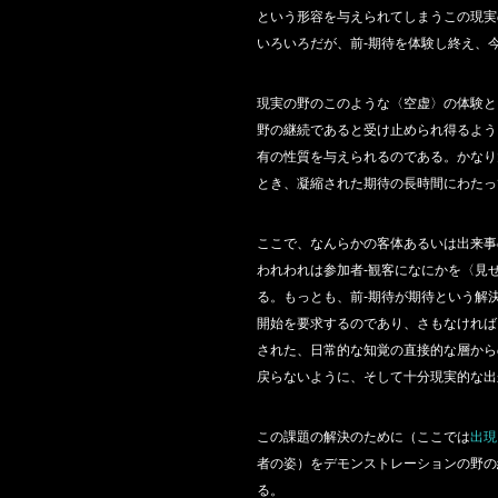
という形容を与えられてしまうこの現実
いろいろだが、前‐期待を体験し終え、
現実の野のこのような〈空虚〉の体験と
野の継続であると受け止められ得るよう
有の性質を与えられるのである。かなり
とき、凝縮された期待の長時間にわたっ
ここで、なんらかの客体あるいは出来事
われわれは参加者‐観客になにかを〈見
る。もっとも、前‐期待が期待という解
開始を要求するのであり、さもなければ
された、日常的な知覚の直接的な層から
戻らないように、そして十分現実的な出
この課題の解決のために（ここでは
出現
者の姿）をデモンストレーションの野の
る。