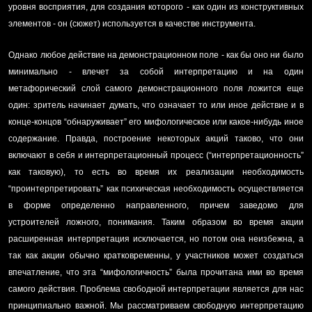
уровня восприятия, для создания которого - как один из конструктивных
элементов - он (сюжет) используется в качестве инструмента.
Однако любое действие на демонстрационном поле - как бы оно ни было
минимально - влечет за собой интерпретацию и на один
метафорический слой самого демонстрационного поля ложится еще
один: зритель начинает думать, что означает то или иное действие и в
конце-концов “обнаруживает” его мифологическое или какое-нибудь иное
содержание. Правда, построение некоторых акций таково, что они
включают в себя и интерпретационный процесс (“интерпретационность”
как таковую), то есть во время их реализации необходимость
“проинтерпретировать” как психическая необходимость осуществляется
в форме определенно направленного, причем заведомо для
устроителей ложного, понимания. Таким образом во время акции
расширенная интерпретация исключается, но потом она неизбежна, а
так как акции обычно кратковременны, у участников может создаться
впечатление, что эта “мифологичность” была прочитана ими во время
самого действия. Проблема свободной интерпретации является для нас
принципиально важной. Мы рассматриваем свободную интерпретацию