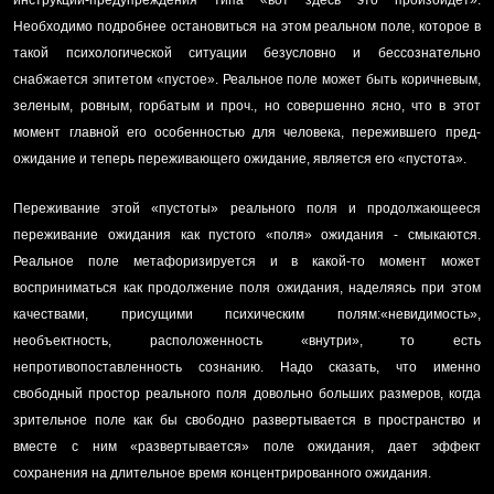
инструкции-предупреждения типа «вот здесь это произойдет».
Необходимо подробнее остановиться на этом реальном поле, которое в
такой психологической ситуации безусловно и бессознательно
снабжается эпитетом «пустое». Реальное поле может быть коричневым,
зеленым, ровным, горбатым и проч., но совершенно ясно, что в этот
момент главной его особенностью для человека, пережившего пред-
ожидание и теперь переживающего ожидание, является его «пустота».
Переживание этой «пустоты» реального поля и продолжающееся
переживание ожидания как пустого «поля» ожидания - смыкаются.
Реальное поле метафоризируется и в какой-то момент может
восприниматься как продолжение поля ожидания, наделяясь при этом
качествами, присущими психическим полям:«невидимость»,
необъектность, расположенность «внутри», то есть
непротивопоставленность сознанию. Надо сказать, что именно
свободный простор реального поля довольно больших размеров, когда
зрительное поле как бы свободно развертывается в пространство и
вместе с ним «развертывается» поле ожидания, дает эффект
сохранения на длительное время концентрированного ожидания.