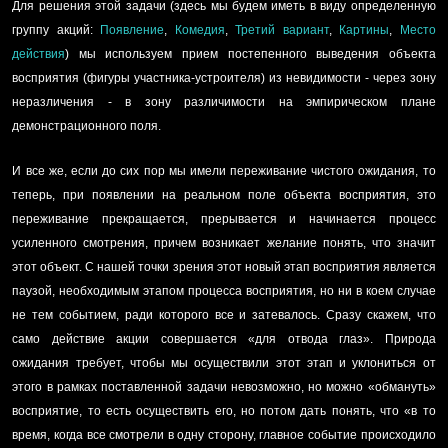
Для решения этой задачи (здесь мы будем иметь в виду определенную
группу акций:
Появление
,
Комедия
,
Третий вариант
,
Картины
,
Место
действия
) мы используем прием постепенного выведения объекта
восприятия (фигуры участника-устроителя) из невидимости - через зону
неразличения - в зону различимости на эмпирическом плане
демонстрационного поля.
И все же, если до сих пор мы имели переживание чистого ожидания, то
теперь, при появлении на реальном поле объекта восприятия, это
переживание прекращается, прерывается и начинается процесс
усиленного смотрения, причем возникает желание понять, что значит
этот объект. С нашей точки зрения этот новый этап восприятия является
паузой, необходимым этапом процесса восприятия, но ни в коем случае
не тем событием, ради которого все и затевалось. Сразу скажем, что
само действие акции совершается «для отвода глаз». Природа
ожидания требует, чтобы мы осуществили этот этап и уклониться от
этого в рамках поставленной задачи невозможно, но можно «обмануть»
восприятие, то есть осуществить его, но потом дать понять, что «в то
время, когда все смотрели в одну сторону, главное событие происходило