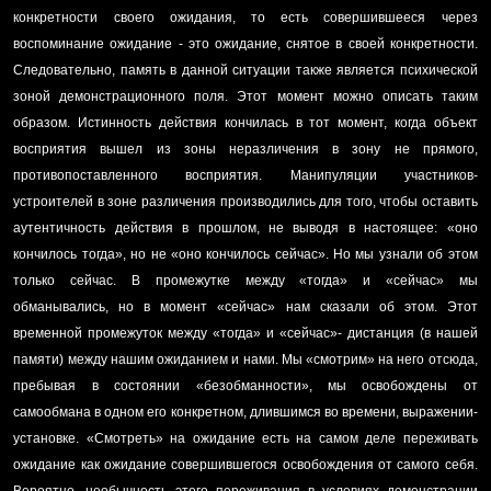
конкретности своего ожидания, то есть совершившееся через
воспоминание ожидание - это ожидание, снятое в своей конкретности.
Следовательно, память в данной ситуации также является психической
зоной демонстрационного поля. Этот момент можно описать таким
образом. Истинность действия кончилась в тот момент, когда объект
восприятия вышел из зоны неразличения в зону не прямого,
противопоставленного восприятия. Манипуляции участников-
устроителей в зоне различения производились для того, чтобы оставить
аутентичность действия в прошлом, не выводя в настоящее: «оно
кончилось тогда», но не «оно кончилось сейчас». Но мы узнали об этом
только сейчас. В промежутке между «тогда» и «сейчас» мы
обманывались, но в момент «сейчас» нам сказали об этом. Этот
временной промежуток между «тогда» и «сейчас»- дистанция (в нашей
памяти) между нашим ожиданием и нами. Мы «смотрим» на него отсюда,
пребывая в состоянии «безобманности», мы освобождены от
самообмана в одном его конкретном, длившимся во времени, выражении-
установке. «Смотреть» на ожидание есть на самом деле переживать
ожидание как ожидание совершившегося освобождения от самого себя.
Вероятно, необычность этого переживания в условиях демонстрации