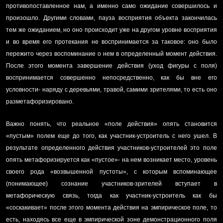
противопоставленное нам, а именно само ожидание совершилось и
произошло. Другими словами, пауза восприятия объекта закончилась
тем же ожиданием, но оно происходит уже на другом уровне восприятия
и во время его протекания не воспринимается за таковое: оно было
пережито через воспоминание о нем в определенный момент действия.
После этого момента завершение действия (уход фигуры с поля)
воспринимается совершенно непосредственно, как бы вне его
условности- наряду с деревьями, травой, самими зрителями, то есть оно
разметафоризировано.
Важно понять, что реальное «поле действия» опять становится
«пустым» полем еще до того, как участник-устроитель с него ушел. В
результате определенного действия участников-устроителей это поле
опять метафоризируется как «пустое»- на нем возникает место, уровень
своего рода «возвышенной пустоты», с которым вспоминающее
(понимающее) сознание участников-зрителей вступает в
метафорическую связь, тогда как участник-устроитель как бы
«соскакивает» после этого момента действия на эмпирическое поле, то
есть, находясь все еще в эмпирической зоне демонстрационного поля