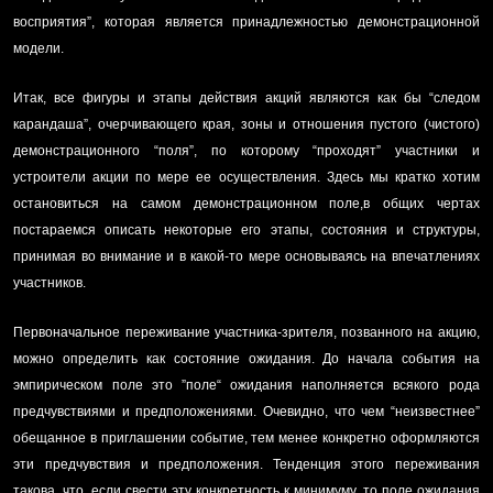
восприятия”, которая является принадлежностью демонстрационной
модели.
Итак, все фигуры и этапы действия акций являются как бы “следом
карандаша”, очерчивающего края, зоны и отношения пустого (чистого)
демонстрационного “поля”, по которому “проходят” участники и
устроители акции по мере ее осуществления. Здесь мы кратко хотим
остановиться на самом демонстрационном поле,в общих чертах
постараемся описать некоторые его этапы, состояния и структуры,
принимая во внимание и в какой-то мере основываясь на впечатлениях
участников.
Первоначальное переживание участника-зрителя, позванного на акцию,
можно определить как состояние ожидания. До начала события на
эмпирическом поле это ”поле“ ожидания наполняется всякого рода
предчувствиями и предположениями. Очевидно, что чем “неизвестнее”
обещанное в приглашении событие, тем менее конкретно оформляются
эти предчувствия и предположения. Тенденция этого переживания
такова, что, если свести эту конкретность к минимуму, то поле ожидания