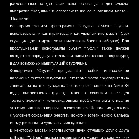
расчлененные на две части текста слова дают два смысла:
императив “Подними” и словосочетание со значением места -
“Под ними”.
Во время записи фонограммы “Студия” объект “Туфли”
использовался и как партитура, и как ударный инструмент (звук
стучащих друг о друга металлических набоек на каблуках). При
прослушивании фонограммы объект “Туфли” также должен
находиться перед слушателем-зрителем (и в качестве партитуры,
и для возможных манипуляций с туфлями).
Фонограмма “Студия” представляет собой многослойное
наложение текстовых кусков на некоторые места предварительно
записанной на пленку музыки в стиле рок-н-оппозишн (диск 84
года, американская группа). Текст в основном посвящен
технологическим и композиционным проблемам акта стирания
этого музыкального первичного слоя записи. Наложения делались
с условием сохранения энергетического и эстетического баланса
между речевыми и музыкальными кусками.
В некоторых местах используются звуки стучащих друг о друга
каблуков “Туфель”, краткие комментарии к музыке и к самому акту