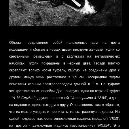
Объект представляет собой наложенные друг на друга
подошвами и сбитые в носках двумя гвоздями женские туфли со
срезанными ремешками и с каблуками на металлических
набойках. Туфли покрашены в черный цвет. Гвозди плотно
скрепляют только носки туфель, каблуки не соединены друг с
другом, между ними расстояние в 1,5 см. Посередине туфли
обмотаны черным электропроводом длиной в 1 м. На туфлях
четыре текстовых наклейки. Две - снаружи, одна на верхней туфле
- “
А. М. Студия
”, другая - на нижней: “
Фонограмма 4.12.84
”, и две -
на подошвах, прижатых друг к другу. Они наклеены таким образом,
что их можно увидеть и прочитать, только разогнув подошвы. На
одной подошве наклеена односложная надпись (предлог) “
ПОД
”,
на другой - двусложная надпись (местоимение) “
НИМИ
”. Эти