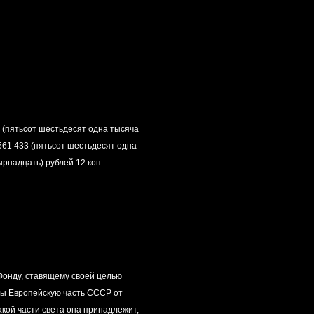
 (пятьсот шестьдесят одна тысяча
 561 433 (пятьсот шестьдесят одна
ырнадцать) рублей 12 коп.
Фонду, ставящему своей целью
бы Европейскую часть СССР от
акой части света она принадлежит,