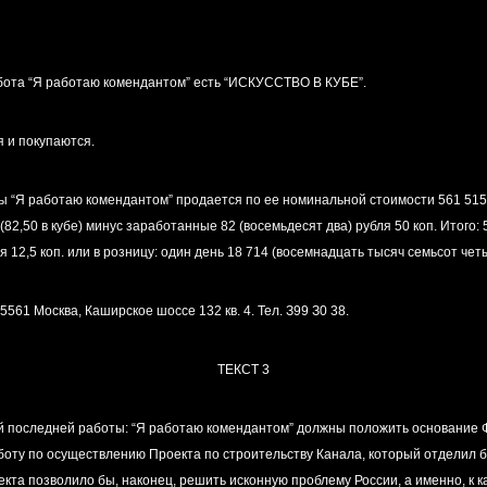
бота “Я работаю комендантом” есть “ИСКУССТВО В КУБЕ”.
я и покупаются.
ы “Я работаю комендантом” продается по ее номинальной стоимости 561 515
 (82,50 в кубе) минус заработанные 82 (восемьдесят два) рубля 50 коп. Итого:
 12,5 коп. или в розницу: один день 18 714 (восемнадцать тысяч семьсот чет
 Москва, Каширское шоссе 132 кв. 4. Тел. З99 З0 38.
ТЕКСТ 3
й последней работы: “Я работаю комендантом” должны положить основание 
боту по осуществлению Проекта по строительству Канала, который отделил 
кта позволило бы, наконец, решить исконную проблему России, а именно, к к