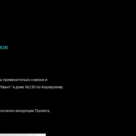
лов
ва применительно к жизни и
 “Квант” в доме №130 по Каширскому
согласно концепции Проекта,