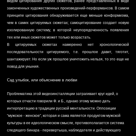
видом цитирования других сюжетов, ранее представленных в виде
законченных художественных произведений-перформансов. В самом
принципе цитирования обнаруживается еще меньше конформизма,
чем в самих цитируемых сюжетах; самоцитирование создает новую
изолированную систему, в которой неупорядоченность появления
тех или иных сюжетов может только возрастать.
В цитируемых сюжетах намеренно нет хронологической
последовательности цитируемого, т.е. прошлое давит, тяготит,
шантажирует. Но если уж прошлое уничтожить нельзя, то это еще не
повод для уныния.
Сад улыбок, или объяснение в любви
Проблематика этой видеоинсталляции затрагивает круг идей, о
которых отчасти говорили Ф. и Б., однако этому можно дать
интерпретацию в традиции русской ментальности. Оппозиции
“мужское - женское”, которая и сама является продуктом мужской
культуры в ее идеологическом смысле, противополагается система
следящего бинара - перевертыша, наблюдателя и действующего