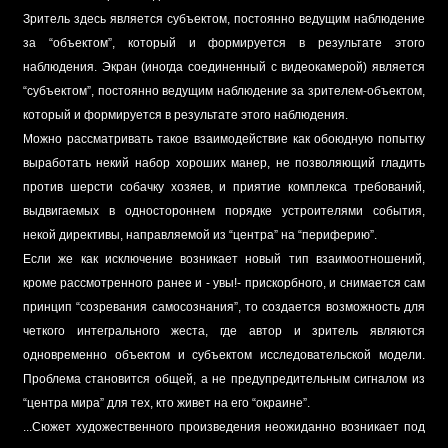
Зритель здесь является субъектом, постоянно ведущим наблюдение
за “объектом”, который и формируется в результате этого
наблюдения. Экран (иногда соединенный с видеокамерой) является
“субъектом”, постоянно ведущим наблюдение за зрителем-объектом,
который и формируется в результате этого наблюдения.
Можно рассматривать такое взаимодействие как обоюдную попытку
выработать некий набор хороших манер, не позволяющий гладить
против шерсти собачку хозяев, и приятие комплекса требований,
выдвигаемых в одностороннем порядке устроителями события,
некой директивы, направляемой из “центра” на “периферию”.
Если же как исключение возникает новый тип взаимоотношений,
кроме рассмотренного ранее и - увы!- прискорбного, и снимается сам
принцип “созревания самосознания”, то создается возможность для
четкого интегрального жеста, где автор и зритель являются
одновременно объектом и субъектом исследовательской модели.
Проблема становится общей, а не предупредительным сигналом из
“центра мира” для тех, кто живет на его “окраине”.
...Сюжет художественного произведения неожиданно возникает под