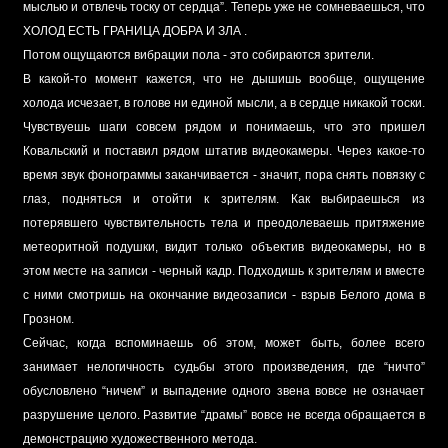
мыслью и отвлечь тоску от сердца”. Теперь уже не сомневаешься, что
ХОЛОД ЕСТЬ ГРАНИЦА ДОБРА И ЗЛА .
Потом ощущаются вибрации пола - это собираются зрители.
В какой-то момент кажется, что не дышишь вообще, ощущение
холода исчезает, в голове ни единой мысли, а в сердце никакой тоски.
Чувствуешь шаги совсем рядом и понимаешь, что это пришел
Ковальский и поставил рядом штатив видеокамеры. Через какое-то
время звук фонограммы заканчивается - значит, пора снять повязку с
глаз, подняться и отойти к зрителям. Как выбираешься из
потерявшего чувствительность тела и преодолеваешь притяжение
метеоритной подушки, видит только объектив видеокамеры, но в
этом месте на записи - черный кадр. Подходишь к зрителям и вместе
с ними смотришь на окончание видеозаписи - взрыв Белого дома в
Грозном.
Сейчас, когда вспоминаешь об этом, может быть, более всего
занимает нелогичность судьбы этого произведения, где “ничто”
обусловлено “ничем” и выпадение одного звена вовсе не означает
разрушение целого. Развитие “драмы” вовсе не всегда обращается в
демонстрацию художественного метода.