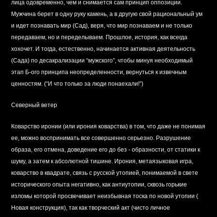
лица одовременно, чем и снимается сам принцип оппозиции.
Мужчина берет в одну руку камень, а в другую свой рациональный ум
и идет познавать мир (Сад), веря, что мир познаваем и не только
передаваем, но и переделываем. Прошлое, история, как всегда
хохочет. И тогда, естественно, начинается активная деятельность
(Сада) по десакрализации “мужского”, чтобы минуя необходимый
этап Б-ого принципа неопределенности, вернуться к извечным
ценностям. (“И что только за люди понаехали!”)
Северный ветер
Коварство иронии (или ирония коварства) в том, что даже не понимая
ее, можно воспринимать все совершенно серьезно. Разрушение
образа, его отмена, доведение его до без - образности, от статики к
шуму, а затем к абсолютной тишине. Ирония, метаязыковая игра,
коварство в квадрате, связь с русской утопией, понимаемой в свете
исторического опыта негативно, как антиутопии, сквозь горькие
изломы которой просвечивает неизбывная тоска по новой утопии (
Новая конструкция), так как творческий акт (чисто личное