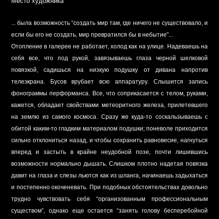
Место художника
... была возможность “создать мир там, где ничего не существовало, и
если бы его не создать, мир превратился бы в небытие”...
Отопление в галерее не работает, холод как на улице. Надеваешь на
себя все, что под рукой, завязываешь глаза черной шелковой
повязкой, садишься на низкую подушку от дивана напротив
телеэкрана. Бусов врубает всю аппаратуру. Слышится запись
фонограммы перформанса. Все, что соприкасается с телом, руками,
кажется, обладает свойствами метеоритного железа, прилетевшего
на землю из самого космоса. Сразу же куда-то соскальзываешь с
обитой каким-то гладким материалом подушки; поневоле приходится
сильно отклониться назад, и чтобы сохранить равновесие, нагнуться
вперед и застыть в крайне неудобной позе, почти лишившись
возможности нормально дышать. Слишком плотно надетая повязка
давит на глаза и слезы льются как из шланга, начинаешь задыхаться
и постепенно окоченевать. При подобных обстоятельствах довольно
трудно чувствовать себя “организованным профессиональным
существом”, однако еще остается “занять голову бесперебойной