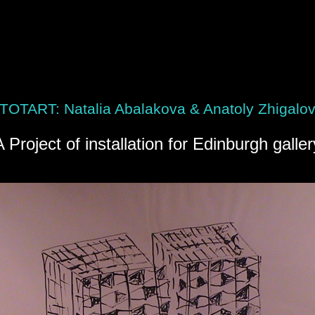
TOTART: Natalia Abalakova & Anatoly Zhigalo
A Project of installation for Edinburgh galler