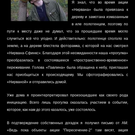
Я знал, что во время акции
«Нирвана» была привязана к
дереву и замотана измазанным
в иле полотенцем, поэтому по
пути к месту даже не думал, что за прошедшее время могло
случиться всё что угодно. И действительно: полотенце сползло на
землю, а на дереве блестела фоторамка, с которой на нас смотрел
«Нирвана-Сфинкс». Благодаря этой неожиданности наша «прогулка»
преобразилась в состоявшееся «пространственно-временное»
переживание. Голова «Павлина» была обращена к небу, приглашая
нас приобщиться к происходящему. Мы сфотографировались с
«Нирваной» и отправились домой.
Уже дома я проинтерпретировал произошедшее как своего рода
инициацию. Всего лишь прогулка оказалась участием в событии,
которое, как нам до этого казалось, уже состоялось.
В подтверждение собственных догадок я получил письмо от АМ:
«Ведь пока объекты акции "Пересечение-2" там висят, акция