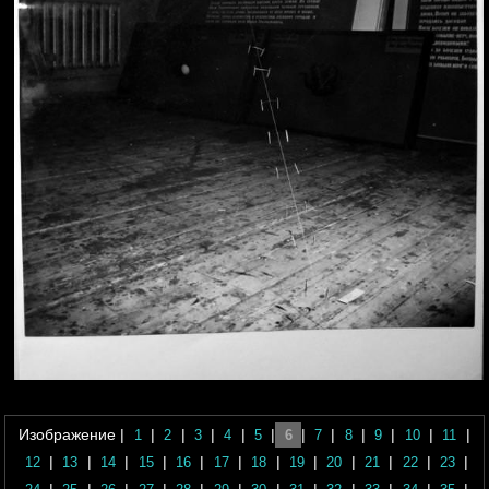
Изображение |
|
|
|
|
|
|
|
|
|
|
|
1
2
3
4
5
6
7
8
9
10
11
|
|
|
|
|
|
|
|
|
|
|
|
12
13
14
15
16
17
18
19
20
21
22
23
|
|
|
|
|
|
|
|
|
|
|
|