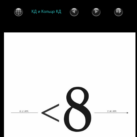
КД и Кольцо КД