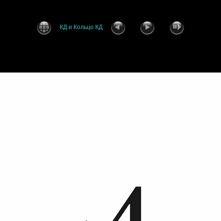
КД и Кольцо КД