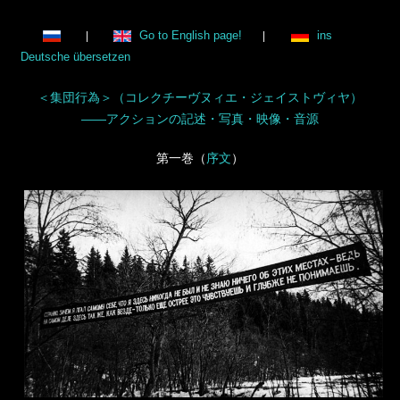
Go to English page!
ins
|
|
Deutsche übersetzen
＜集団行為＞（コレクチーヴヌィエ・ジェイストヴィヤ）
――アクションの記述・写真・映像・音源
第一巻（
序文
）