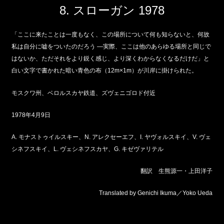
8.
スローガン
1978
「ここに来たことは一度もなく、この場所について何も知らないと、何故
私は自分に嘘をついたのだろう ―実際、ここは他のあらゆる場所と同じで
はないか、ただそれをより鋭く感じ、より深くわからなくなるだけだ」と
白い文字で書かれた暗い青色の布（12m×1m）が川岸に掛けられた。
モスクワ州、ベロルスカヤ鉄道、ズヴェニゴロド付近
1978年4月9日
A. モナストゥイルスキー、N. アレクセーエフ、I. ヤヴォルスキイ、V. ヴェ
シネフスキイ、L. ヴェシネフスカヤ、G. キゼヴァリテル
翻訳 生熊源一・上田洋子
Translated by Genichi Ikuma／Yoko Ueda