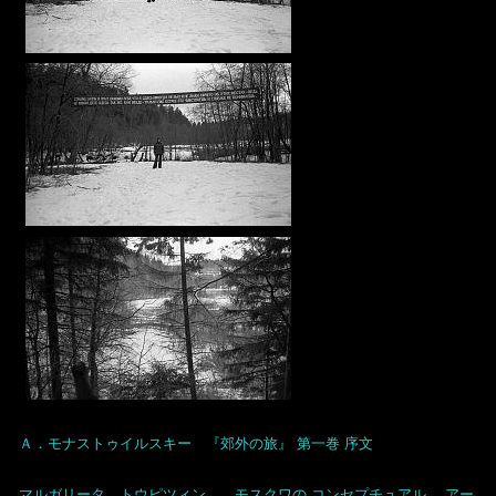
Ａ．モナストゥイルスキー 『郊外の旅』 第一巻 序文
マルガリータ トウピツィン。 モスクワの コンセプチュアル アー