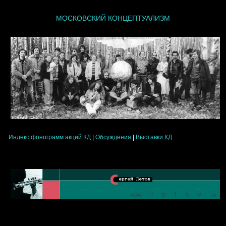
МОСКОВСКИЙ КОНЦЕПТУАЛИЗМ
Индекс фонограмм акций
КД
|
Обсуждения
|
Выставки
КД