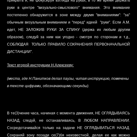
прикрыть и, не фокусируя взгляда на руках, в то же время держать
руки в центре "визуально-смыслового" внимания. Это внимание
постепенно обнаружится в зоне между двумя "вниманиями": "за"
обычным визуальным вниманием и "перед" идеей "руки". Если А.М.
идет, НЕ ЗАЛОЖИВ РУКИ ЗА СПИНУ (держа их любым другим
образом), следуй за ним как угодно - смотря по сторонам и т.д.,
СОБЛЮДАЯ ТОЛЬКО ПРАВИЛО СОХРАНЕНИЯ ПЕРВОНАЧАЛЬНОЙ
ДИСТАНЦИИ".
Текст второй инструкции Н.Алексееву:
(места, где Н.Панитков делал паузы, читая инструкцию, помечены
в тексте цифрами, обозначающими секунды).
В те(3)чение часа, начиная с момента движения, НЕ ОГЛЯДЫВАЯСЬ
НАЗАД, следуй, не останавливаясь, В ЛЮБОМ НАПРАВЛЕНИИ.
Сосредотачивайся только на задаче НЕ ОГЛЯДЫВАТЬСЯ НАЗАД.
Сохраняй зону позади се(7)бя неизвестной, делая ее как можно