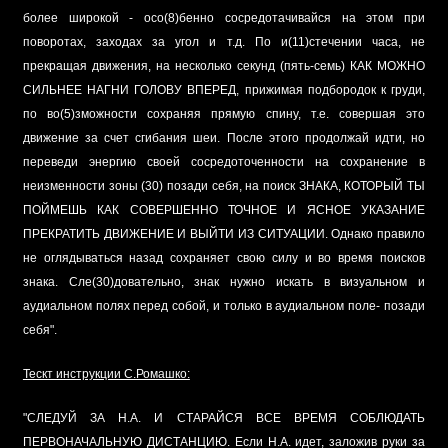
более широкой - осо(8)бенно сосредотачивайся на этом при
поворотах, заходах за угол и т.д. По и(11)стечении часа, не
прекращая движения, на несколько секунд (пять-семь) КАК МОЖНО
СИЛЬНЕЕ НАГНИ ГОЛОВУ ВПЕРЕД, прижимая подбородок к груди,
по во(5)зможности сохраняя прямую спину, т.е. совершая это
движение за счет сгибания шеи. После этого продолжай идти, но
переведи энергию своей сосредоточенности на сохранение в
неизменности зоны (30) позади себя, на поиск ЗНАКА, КОТОРЫЙ ТЫ
ПОЙМЕШЬ КАК СОВЕРШЕННО ТОЧНОЕ И ЯСНОЕ УКАЗАНИЕ
ПРЕКРАТИТЬ ДВИЖЕНИЕ И ВЫЙТИ ИЗ СИТУАЦИИ. Однако правило
не оглядываться назад сохраняет свою силу и во время поисков
знака. Сле(30)довательно, знак нужно искать в визуальном и
аудиальном полях перед собой, и только в аудиальном поле- позади
себя".
Тескт инструкции С.Ромашко:
"СЛЕДУЙ ЗА Н.А. И СТАРАЙСЯ ВСЕ ВРЕМЯ СОБЛЮДАТЬ
ПЕРВОНАЧАЛЬНУЮ ДИСТАНЦИЮ. Если Н.А. идет, заложив руки за