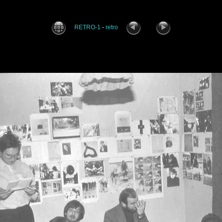
RETRO-1
-
retro