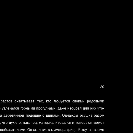
20
зрастов охватывает тех, кто любуется своими родовыми
 увлекался горными прогулками, даже изобрел для них что-
 на деревянной подошве с шипами. Однажды осушив разом
, что дух его, наконец, материализовался и теперь он может
небожителями. Он стал вхож к императрице У-хоу, во время