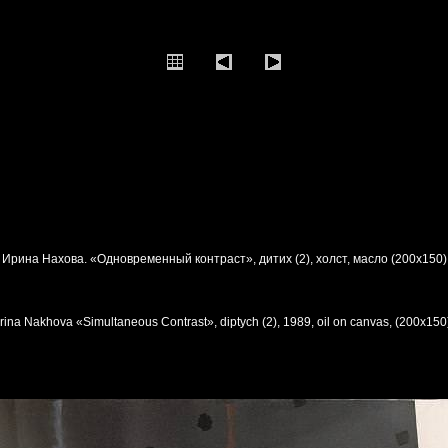
Ирина Нахова. «Одновременный контраст», дитих (2), холст, масло (200х150)
Irina Nakhova «Simultaneous Contrast», diptych (2), 1989, oil on canvas, (200x150