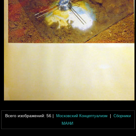
Всего изображений:
56
|
|
Московский Концептуализм
Сборники
МАНИ