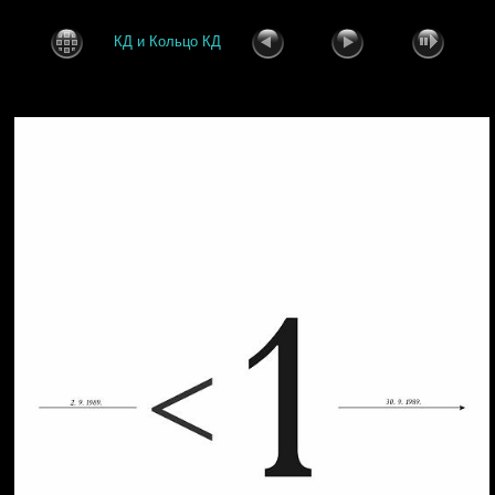
КД и Кольцо КД