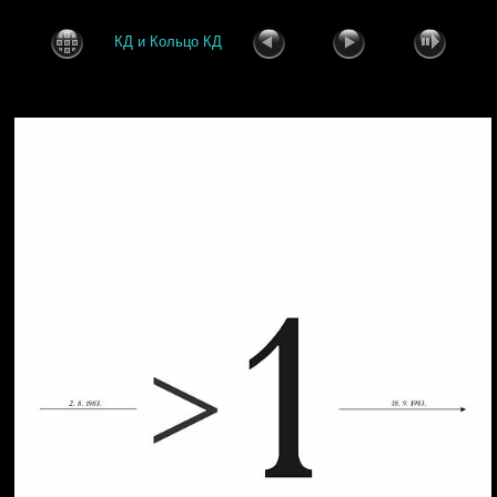
КД и Кольцо КД