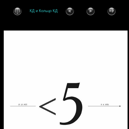
КД и Кольцо КД