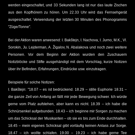
werden eingeschaltet, und 33 Sekunden lang ist nur das laute Zischen
aus den Kopfhörern zu hören. Um 22.33 Uhr wird das Fernsehgerät
ausgeschaltet. Verwendung der letzten 30 Minuten des Phonogramms
"Züge/Tonne".
Bei der Aktion waren anwesend: I. Bakštejn, I. Nachova, I. Jurno, M.K., Vl.
Sorokin, Ju. Lejderman, A. Žigalov, N. Abalakova und noch zwei weitere
Personen. Vor dem Beginn der Aktion wurden den Zuschauern
Notizblöcke und Stifte ausgehändigt mit dem Vorschlag, kurze Notizen
über ihr Befinden, Erfahrungen, Eindrücke usw. einzutragen.
Beispiele für solche Notizen:
I. Bakštejn: "18.07 – es ist bedrückend. 18.29 – stille Euphorie 18.31 –
die ganze Zeit von Anfang an fällt mir jede Bewegung schwer. Ich würde
gerne vom Platz aufstehen, aber kann es nicht. 18.39 – ich habe die
Schnürsenkel aufgebunden. 18.43 – ich beginne mir Sorgen zu machen
um das Schicksal der Musikanten – ob sie es bis zum Ende durchhalten.
18.45 – mein eigenes Schicksal gibt vorläufig keinen Anlass zur Sorge.
18.47 – ich wollte schlafen. 19.00 – 19.23 – ich habe gerne Tee