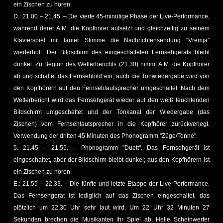
ein Zischen zu hören.
D.: 21.00 – 21.45. – Die vierte 45-minütige Phase der Live-Performance,
während derer A.M. die Kopfhörer aufsetzt und gleichzeitig zu seinem
Klavierspiel mit lauter Stimme die Nachrichtensendung "Vremja"
wiederholt. Der Bildschirm des eingeschalteten Fernsehgeräts bleibt
dunkel. Zu Beginn des Wetterberichts (21.30) nimmt A.M. die Kopfhörer
ab und schaltet das Fernsehbild ein; auch die Tonwiedergabe wird von
den Kopfhörern auf den Fernsehlautsprecher umgeschaltet. Nach dem
Wetterbericht wird das Fernsehgerät wieder auf den weiß leuchtenden
Bildschirm umgeschaltet und der Tonkanal der Wiedergabe (das
Zischen) vom Fernsehlautsprecher in die Kopfhörer zurückverlegt.
Verwendung der dritten 45 Minuten des Phonogramm "Züge/Tonne".
5. 21.45 – 21.55. – Phonogramm "Duett". Das Fernsehgerät ist
eingeschaltet, aber der Bildschirm bleibt dunkel; aus den Kopfhörern ist
ein Zischen zu hören.
E.: 21.55 – 22.33. – Die fünfte und letzte Etappe der Live-Performance.
Das Fernsehgerät ist lediglich auf das Zischen eingeschaltet, das
plötzlich um 22.30 Uhr sehr laut wird. Um 22 Uhr 32 Minuten 27
Sekunden brechen die Musikanten ihr Spiel ab. Helle Scheinwerfer