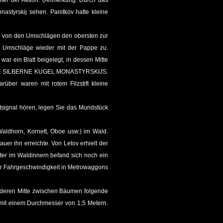
mer der Aktion. (Anmerkung: Durch das
styrskij sehen. Panitkov hatte kleine
ich von den Umschlägen den obersten zur
en Umschläge wieder mit der Pappe zu.
r ein Blatt beigelegt, in dessen Mitte
DIE SILBERNE KUGEL MONASTYRSKIJS.
über waren mit rotem Filzstift kleine
tsignal hören, legen Sie das Mundstück
Waldhorn, Kornett, Oboe usw.) im Wald.
uer ihn erreichte. Von Letov erhielt der
ter im Waldinnern befand sich noch ein
er Fahrgeschwindigkeit in Metrowaggons
in deren Mitte zwischen Bäumen folgende
e mit einem Durchmesser von 1,5 Metern.