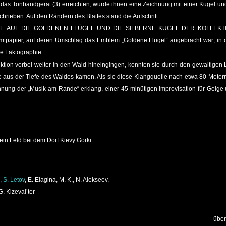
 das Tonbandgerät (3) erreichten, wurde ihnen eine Zeichnung mit einer Kugel und
schrieben. Auf den Rändern des Blattes stand die Aufschrift:
 AUF DIE GOLDENEN FLÜGEL UND DIE SILBERNE KUGEL DER KOLLEKTIVEN
tpapier, auf deren Umschlag das Emblem „Goldene Flügel“ angebracht war; in 
re Faktographie.
tion vorbei weiter in den Wald hineingingen, konnten sie durch den gewaltigen 
aus der Tiefe des Waldes kamen. Als sie diese Klangquelle nach etwa 80 Metern e
nung der „Musik am Rande“ erklang, einer 45-minütigen Improvisation für Geige und
ein Feld bei dem Dorf Kievy Gorki
č,
S. Letov
, E. Elagina, M. K., N. Alekseev,
G. Kizeval’ter
über