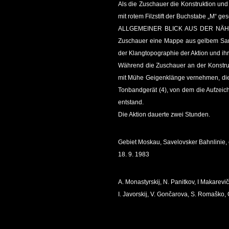
Als die Zuschauer die Konstruktion und
mit rotem Filzstift der Buchstabe „M“ ge
ALLGEMEINER BLICK AUS DER NÄHE
Zuschauer eine Mappe aus gelbem Sam
der Klangtopographie der Aktion und ih
Während die Zuschauer an der Konstruk
mit Mühe Geigenklänge vernehmen, die 
Tonbandgerät (4), von dem die Aufzeich
entstand.
Die Aktion dauerte zwei Stunden.
Gebiet Moskau, Savelovsker Bahnlinie, 
18. 9. 1983
A. Monastyrskij, N. Panitkov, I Makarevi
I. Javorskij, V. Gončarova, S. Romaško, 