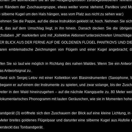
chten Sie aufmerksam die an der Ausgangsposition zurückgebliebenen Teilneh
en Rändern der Zuschauergruppe, etwas weiter vorne stehend, Panitkov und Mona
ne silberne Kugel um den Hals hängen, was vom Platz aus nicht zu sehen war.)
ehmen Sie die Pappe, auf die diese Instruktion geklebt ist, hoch. Nehmen Sie s
att, das auf dem Umschlag liegt, in ihn hinein. Danach decken Sie die übrig
staben „M“ markierten und mit „Kollektive Aktionen“unterzeichneten Umschläge wa
IDUELLER BLICK AUS DER FERNE AUF DIE GOLDENEN FLÜGEL PANITKOVS UND 
waren emblematische Zeichnungen von Flügeln und einer Kugel angebracht; dar
en Sie so laut wie möglich in Richtung des nahen Waldes. Wenn Sie ein Antwor
as Antwortsignal zu.
and sich Sergej Letov mit einer Kollektion von Blasinstrumenten (Saxophone, 
begann er auf einem der Instrumente zu spielen, und zwar solange, bis der Zuscha
iter in den Wald hineinzugehen – auf die nächste Klangquelle zu. 80 Meter wei
n dokumentarisches Phonogramm mit lauten Geräuschen, wie sie in Momenten hoh
ndgerät (3) eröffnete sich den Zuschauern der Blick auf eine kleine Lichtung, 
Meter breites goldenes Flügelpaar und darunter eine silberne Kugel aus Alufoli
versteckt das Tonbandgerät.