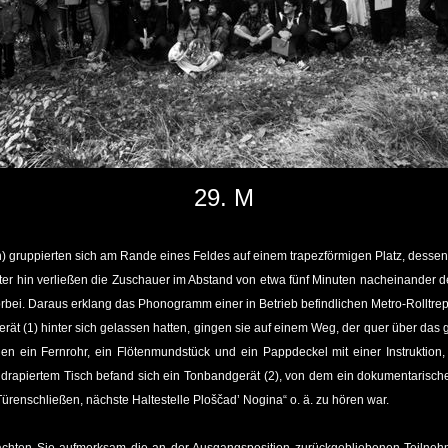
29. M
 gruppierten sich am Rande eines Feldes auf einem trapezförmigen Platz, dessen
er hin verließen die Zuschauer im Abstand von etwa fünf Minuten nacheinander d
bei. Daraus erklang das Phonogramm einer in Betrieb befindlichen Metro-Rolltreppe
 (1) hinter sich gelassen hatten, gingen sie auf einem Weg, der quer über das g
gen ein Fernrohr, ein Flötenmundstück und ein Pappdeckel mit einer Instruktion
ff drapiertem Tisch befand sich ein Tonbandgerät (2), von dem ein dokumentari
 Türenschließen, nächste Haltestelle Ploščad’ Nogina“ o. ä. zu hören war.