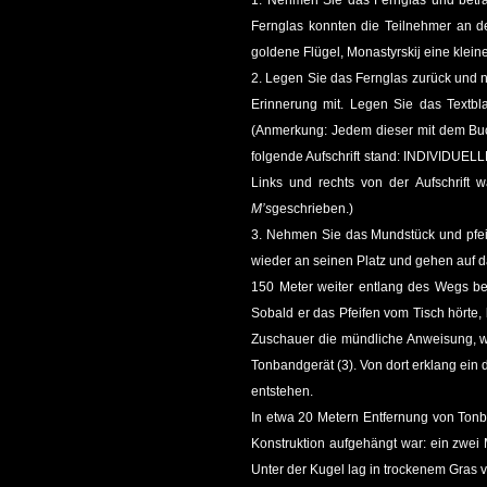
1. Nehmen Sie das Fernglas und betra
Fernglas konnten die Teilnehmer an d
goldene Flügel, Monastyrskij eine klei
2. Legen Sie das Fernglas zurück und n
Erinnerung mit. Legen Sie das Textbl
(Anmerkung: Jedem dieser mit dem Buch
folgende Aufschrift stand: INDIV
Links und rechts von der Aufschrift 
M’s
geschrieben.)
3. Nehmen Sie das Mundstück und pfeif
wieder an seinen Platz und gehen auf d
150 Meter weiter entlang des Wegs bef
Sobald er das Pfeifen vom Tisch hörte, 
Zuschauer die mündliche Anweisung, we
Tonbandgerät (3). Von dort erklang ei
entstehen.
In etwa 20 Metern Entfernung von Tonba
Konstruktion aufgehängt war: ein zwei 
Unter der Kugel lag in trockenem Gras 