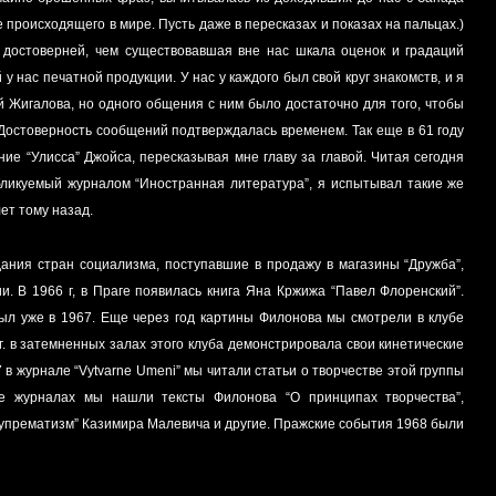
 происходящего в мире. Пусть даже в пересказах и показах на пальцах.)
 достоверней, чем существовавшая вне нас шкала оценок и градаций
у нас печатной продукции. У нас у каждого был свой круг знакомств, и я
ей Жигалова, но одного общения с ним было достаточно для того, чтобы
 Достоверность сообщений подтверждалась временем. Так еще в 61 году
ие “Улисса” Джойса, пересказывая мне главу за главой. Читая сегодня
бликуемый журналом “Иностранная литература”, я испытывал такие же
лет тому назад.
ния стран социализма, поступавшие в продажу в магазины “Дружба”,
. В 1966 г, в Праге появилась книга Яна Кржижа “Павел Флоренский”.
л уже в 1967. Еще через год картины Филонова мы смотрели в клубе
г. в затемненных залах этого клуба демонстрировала свои кинетические
е журналах мы нашли тексты Филонова “О принципах творчества”,
Супрематизм” Казимира Малевича и другие. Пражские события 1968 были