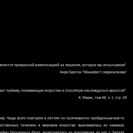
является прекрасной компенсацией за лишения, которые мы испытываем”.
Анри Бретон “Манифест сюрреализма”
ает публику, понимающую искусство и способную наслаждаться красотой”.
К. Маркс, том 46, ч. 1, стр. 28
 повторяя и петляя по тысячекратно пройденным кем-то
ственных течениях в мировом искусстве выискивалась из намеков,
чайно брошенных фраз, вычитывалась из доходивших до нас с Запада