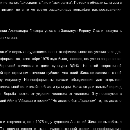
и не только “диссиденты”, но и “эмигранты”. Потери в области культуры в
утимыми, но в то же время расширялась география распространения
ании Александра Глезера уехало в Западную Европу. Стали поступать
гих стран.
авки” и первых неудавшихся попыток официального получения зала для
нформистов, в сентябре 1975 года было, наконец, получено разрешение
борочной комиссии в доме культуры ВДНХ. На этой скоротечной
ей при огромном стечении публики, Анатолий Жигалов заявил о своей
у искусству. Нонконформисты начали объединение для открытого
фициальной политикой в области культуры. Начался длительный период
я. Борьба против отчуждения человека от человека. Эту носящуюся в
ий Айги в “Абзацах о поэзии”, “Не должно быть “законом” то, что должно
в и творчества, но к 1975 году художник Анатолий Жигалов выработал
Та, прочно вошел в ткань художественной жизни нонконформизма,