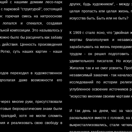
ующий с нашими домами лесо-парк
других, будь художником”, - межд
с парковой “структурой”, состоящей
целая пропасть или целая жизнь, п
ин: горючая смесь на нитрооснове
искусства быть. Быть или не быть?
, лопался и спекался, создавая
льной композиции. Это называлось у
К 1969 г. стало ясно, что “двойная 
 можно было бы расценить как забаву
жертвы благополучия и независ
ть действия. Ценность произведения
зарабатывать на жизнь переводами 
Ротко, суть наших картин - наши
трудом - он решил подготовить 
удивительного писателя. Но иску
Жигалов так и не смог усвоить. Пр
годов переходил в художественное
независимый заказчик - так начала
дполагая даже возможности его
исследований по истории религи
углубленное освоение источников р
“искусство многими своими чертами 
через многие руки, присутствовали
етовые бюрократические знаки были
И так день за днем, час за час
трагедий, хотя не могли сломить
раскалывался вместе с головой, на
ния и реализовать свою свободу в
выкристаллизовались, стали четки
подчинился требованиям внутреннег