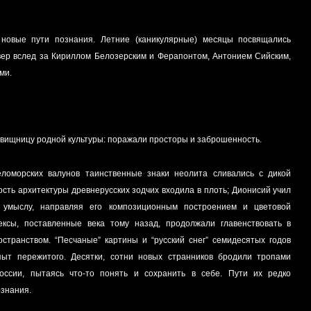
 новые пути познания. Летние (каникулярные) месяцы посвящались
вер вслед за Кириллом Белозерским и Ферапонтом, Антонием Сийским,
ми.
вищницу родной культуры: поражали просторы и заброшенность.
ломорских валунов таинственные знаки неолита сливались с дикой
сть архитектуры древнерусских зодчих входила в плоть; Дионисий учил
 умыслу, направляя его композиционным построением и цветовой
ексы, поставленные века тому назад, продолжали главенствовать в
странством. “Песчаные” картины и “русский снег” семидесятых годов
пыт пережитого. Десятки, сотни новых странников бродили тропами
ссии, пытаясь что-то понять и сохранить в себе. Пути их редко
ознания.