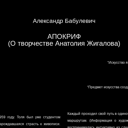
Александр Бабулевич
АПОКРИФ
(О творчестве Анатолия Жигалова)
“Искусство 
“Предмет искусства созд
Каждый проходил свой путь в одиночку. Чаще всего
959 году. Толя был уже студентом
маршрутам. (Информация о художе
зарождавшаяся страсть к живописи.
воспринималась интуитивно из слу