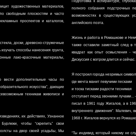
Подготовка к аспирантуре, глубок
ицит художественных материалов,
полного собрания подстрочных п
по свободным плоскостям и часто
возможностях в существующих условиях защиты диссертационной работы, посвя
рекламных проспектов и каталогов,
английского поэта.
Жизнь и работа в Ромашкове и Немч
 стекла, доски, древесно-стружечные
также оставили заметный след в т
 изучать способы нанесения грунта,
квадрат как опыт осмысления - че
онные лако-красочные материалы,
Дискуссия с мэтром длится и сейчас.
Я построил города незримых симво
о вести дополнительные часы по
где мечта манит певучими песками
тельного искусства”, дающие
и тоска тисками радости теснимая
всевозможным техникам живописи и
отступает перед звонкими лучами... 
писал в 1961 году Жигалов, а в 19
внутреннего движения”. Малевич, 
изведениях, их действиях, Узнанное
1968 г. Жигалов вернулся из Ромашко
Бурлюки, чтобы “скрепить” свои
холсты на двор своей усадьбы, Мы
“Ты индивид, который никому не сл