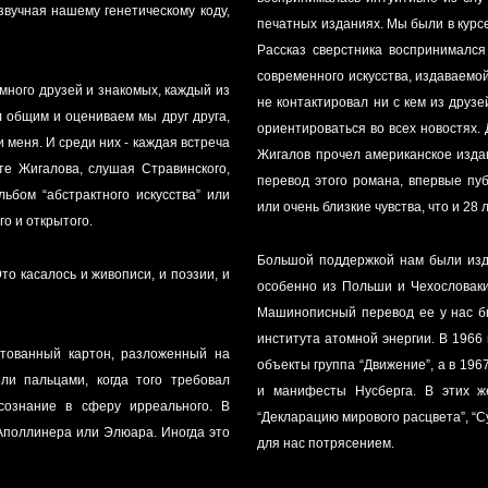
вучная нашему генетическому коду,
печатных изданиях. Мы были в курсе
Рассказ сверстника воспринимался
современного искусства, издаваемой 
много друзей и знакомых, каждый из
не контактировал ни с кем из друз
л общим и оцениваем мы друг друга,
ориентироваться во всех новостях.
 меня. И среди них - каждая встреча
Жигалов прочел американское издан
те Жигалова, слушая Стравинского,
перевод этого романа, впервые пу
ьбом “абстрактного искусства” или
или очень близкие чувства, что и 28 
о и открытого.
Большой поддержкой нам были изда
Это касалось и живописи, и поэзии, и
особенно из Польши и Чехословакии
Машинописный перевод ее у нас бы
института атомной энергии. В 1966 
нтованный картон, разложенный на
объекты группа “Движение”, а в 1967 в журнале “Vytvarne Umeni” мы читали статьи о творчестве этой группы
ли пальцами, когда того требовал
и манифесты Нусберга. В этих ж
сознание в сферу ирреального. В
“Декларацию мирового расцвета”, “
 Аполлинера или Элюара. Иногда это
для нас потрясением.