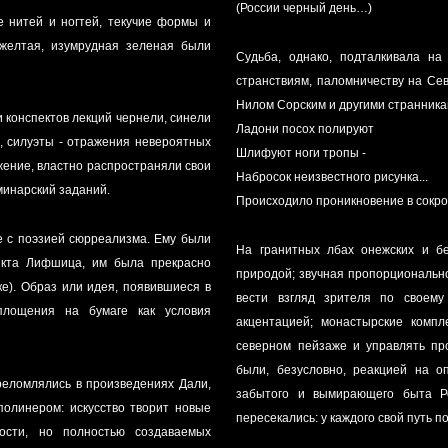
(России черный день…)
е нитей и ногтей, текучие формы и
 желтая, изумрудная зеленая были
Судьба, однако, подталкивала на
странствиям, паломничеству на Се
Нилом Сорским и другими странника
и конспектов лекций чернели, синели
Ладони посох полируют
я, силуэты - отражения невероятных
Шлифуют ноги тропы -
ажение, властно распространяли свои
Набросок неизвестного рисунка...
минарский заданий.
Происходило проникновение в сокро
е с поэзией сюрреализма. Ему были
На гранитных лбах онежских и бе
икта Лифшица, им была прекрасно
природой; звучная пропорционально
ике). Образ или идея, появившиеся в
вести взгляд зрителя по своему
площения на бумаге как условия
акцентацией; монастырские компл
северном пейзаже и управлять про
были, безусловно, реакцией на о
еломлялись в произведениях Дали,
забытого и вымирающего быта Ро
полинером: искусство творит новые
пересекались: у каждого свой путь п
ости, но полностью создаваемых