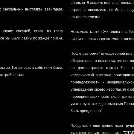
реально. В лексике все чаще мелькал
о уникальных выставках авангарда,
стране становились все более ощ
нонконформизма.
 своих соседей, ставя во главу
Несколько картин Жигалова в собр
все мы были равны по жажде поиска,
письма знакомых со штемпелями мно
После разгрома “Бульдозерной выст
общественного показа картин нонко
быстро. Готовность к событиям была,
на демонстрацию картин без от
 потребностью.
исторической выставке, проходивш
принадлежности к неофициальном
утверждения своего несогласия с о
переориентации советского зрител
умах и чувствах идею выразил Геннад
быть преодолено”.
Предстояли еще долгие годы трудо
художественную концепцию ТОТАР