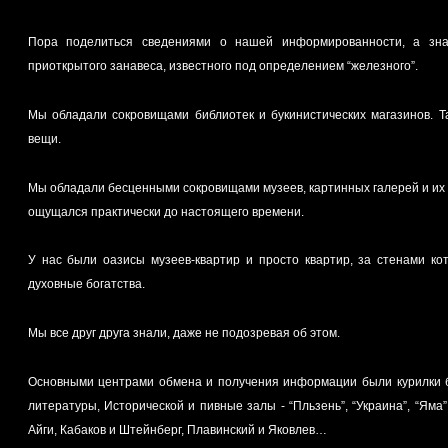
Пора поделиться сведениями о нашей информированности, а зна
приоткрытого занавеса, известного под определением “железного”.
Мы обладали сокровищами библиотек и букинистических магазинов. 
вещи.
Мы обладали бесценными сокровищами музеев, картинных галерей и их 
ощущался практически до настоящего времени.
У нас были оазисы музеев-квартир и просто квартир, за стенами к
духовные богатства.
Мы все друг друга знали, даже не подозревая об этом.
Основными центрами обмена и получения информации были курилки б
литературы, Исторической и пивные залы - “Пльзень”, “Украина”, “Яма
Айги, Кабаков и Штейнберг, Плавинский и Яковлев…