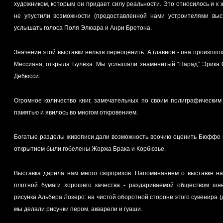
художником, которым он придает силу реальности. Это относилось и к ж
не упустили возможности (предоставленной нами устроителями выст
услышать голоса Поля Элюара и Анри Бретона.
Значение этой выставки нельзя переоценить. А главное - она произошл
Мессиана, открыла Булеза. Мы услышали знаменитый “Парад” Эрика 
Дебюсси.
Огромное количество книг, замечательных по своим полиграфически
памятью и явилось во многом откровением.
Богатые разделы живописи дали возможность воочию оценить Бюффе 
открытием были гобелены Жоржа Брака и Корбюзье.
Выставка дарила нам много сюрпризов. Напоминанием о выставке на
плотной бумаги хорошего качества - раздариваемой обществом шн
рисунка Альбера Лозеро: на чистой оборотной стороне этого сувенира (
мы делали рисунки пером, акварели и гуаши.