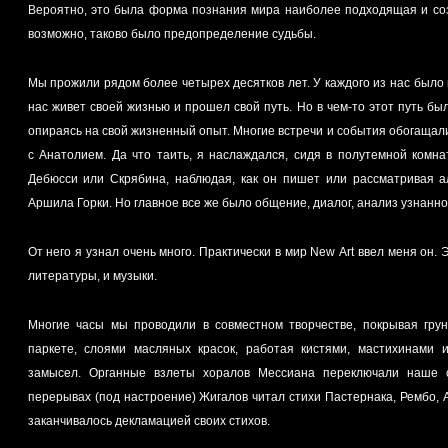
Вероятно, это была форма познания мира наиболее подходящая и соз
возможно, таково было предопределение судьбы.
Мы прожили рядом более четырех десятков лет. У каждого из нас было 
нас живет своей жизнью и прошел свой путь. Но в чем-то этот путь бы
опираясь на свой жизненный опыт. Многие встречи и события обогащали
с Анатолием. Да что таить, я наслаждался, сидя в полутемной комна
Дебюсси или Скрябина, наблюдая, как он пишет или рассматривая ал
Аршила Горки. Но главное все же было общение, диалог, анализ узнанног
От него я узнал очень много. Практически в мир New Art ввел меня он. 
литературы, и музыки.
Многие часы мы проводили в совместном творчестве, покрывая гру
паркете, слоями масляных красок, работая кистями, мастихинами и
замысел. Органные взлеты хоралов Мессиана переключали наше 
перерывах (под настроение) Жигалов читал стихи Пастернака, Рембо,
заканчивалось декламацией своих стихов.