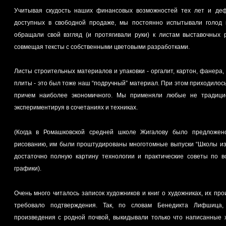
Учитывая скудость наших финансовых возможностей тех лет и деф
доступных в свободной продаже, мы постоянно испытывали голод 
обращали свой взгляд (и протягивали руки) к листам выставочных 
совмещая тексты с собственными цветовыми разработками.
Листы строительных материалов и упаковки - оргалит, картон, фанера,
плиты - это был тоже наш “подручный” материал. При этом приходилось
причем наиболее экономичного. Мы применяли любые не традици
экспериментируя в сочетаниях и техниках.
(Когда в Ромашковской средней школе Жигалову было предложен
рисованию, им были проштудированы многотомные выпуски “Школы изобрази
достаточно полную картину технологии и практические советы по 
графики).
Очень много читалось записок художников и книг о художниках, их про
требовало подтверждения. Так, по словам Бенедикта Лифшица, 
произведения с родной почвой, выкидывали только что написанные 