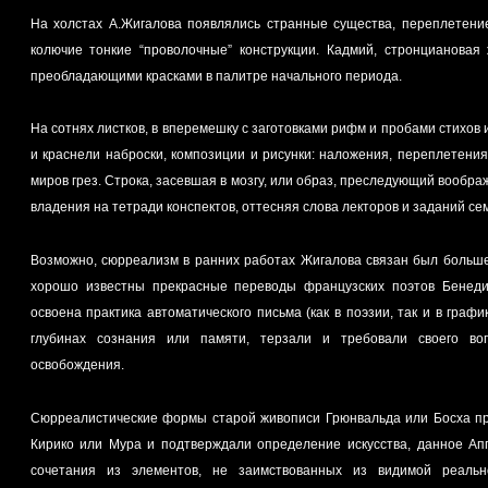
На холстах А.Жигалова появлялись странные существа, переплетени
колючие тонкие “проволочные” конструкции. Кадмий, стронциановая
преобладающими красками в палитре начального периода.
На сотнях листков, в вперемешку с заготовками рифм и пробами стихов 
и краснели наброски, композиции и рисунки: наложения, переплетени
миров грез. Строка, засевшая в мозгу, или образ, преследующий вообр
владения на тетради конспектов, оттесняя слова лекторов и заданий се
Возможно, сюрреализм в ранних работах Жигалова связан был больш
хорошо известны прекрасные переводы французских поэтов Бенед
освоена практика автоматического письма (как в поэзии, так и в граф
глубинах сознания или памяти, терзали и требовали своего во
освобождения.
Сюрреалистические формы старой живописи Грюнвальда или Босха пр
Кирико или Мура и подтверждали определение искусства, данное Ап
сочетания из элементов, не заимствованных из видимой реальн