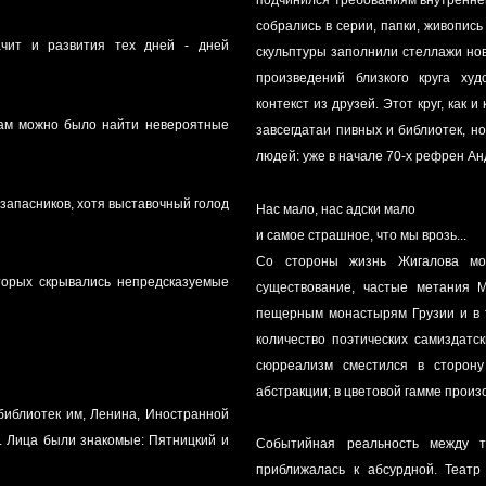
собрались в серии, папки, живопись
чит и развития тех дней - дней
скульптуры заполнили стеллажи нов
произведений близкого круга ху
контекст из друзей. Этот круг, как
Там можно было найти невероятные
завсегдатаи пивных и библиотек, н
людей: уже в начале 70-х рефрен А
запасников, хотя выставочный голод
Нас мало, нас адски мало
и самое страшное, что мы врозь...
Со стороны жизнь Жигалова мог
оторых скрывались непредсказуемые
существование, частые метания М
пещерным монастырям Грузии и в т
количество поэтических самиздатс
сюрреализм сместился в сторону
абстракции; в цветовой гамме произ
иблиотек им, Ленина, Иностранной
”. Лица были знакомые: Пятницкий и
Событийная реальность между т
приближалась к абсурдной. Театр