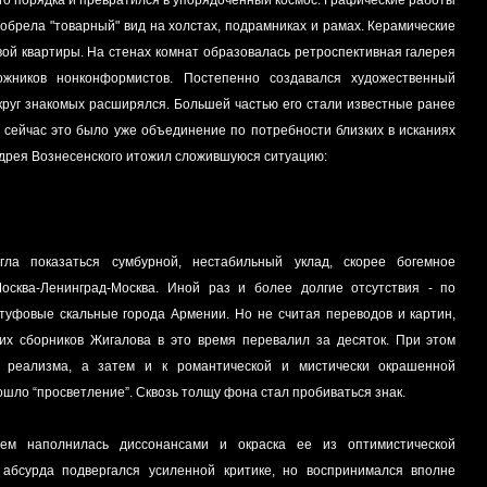
 обрела "товарный" вид на холстах, подрамниках и рамах. Керамические
ой квартиры. На стенах комнат образовалась ретроспективная галерея
дожников нонконформистов. Постепенно создавался художественный
 и круг знакомых расширялся. Большей частью его стали известные ранее
о сейчас это было уже объединение по потребности близких в исканиях
ндрея Вознесенского итожил сложившуюся ситуацию:
ла показаться сумбурной, нестабильный уклад, скорее богемное
осква-Ленинград-Москва. Иной раз и более долгие отсутствия - по
уфовые скальные города Армении. Но не считая переводов и картин,
ких сборников Жигалова в это время перевалил за десяток. При этом
 реализма, а затем и к романтической и мистически окрашенной
ошло “просветление”. Сквозь толщу фона стал пробиваться знак.
ем наполнилась диссонансами и окраска ее из оптимистической
 абсурда подвергался усиленной критике, но воспринимался вполне