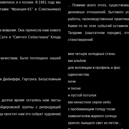
ивописи, и к поэзии. В 1961 году мы
... Помимо всего этого, существо
авки “Франция-61” в Сокольниках)
денежных отношений, бытового ус
работы, производственная практика
Какие-то из этих событий оставили
а вовремя. Она принесла нам нового
Талдоме (заштатном городке), о
Сати и “Святого Себастиана” Клода
стихотворений:
мне четыре холодных стены
м качествам, было поглощено нашей
как альбом
для коллекции в профиль и фас
одиночества
и Дюбюффе, Гартунга. Безусловным
ночи
и песни
и пустой потолок
 долгое время остались нам листы
как ненастное серое небо
ейдеровской группы с репродукций
с пробивающим толщу тоски
да простит нам это собрат художник)
заменителем жаркого солнца
хрипло льющего свет из петли...