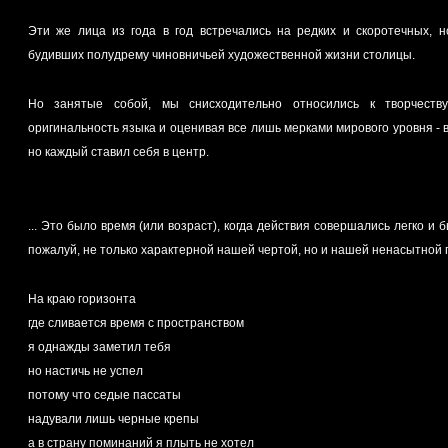
Эти же лица из года в год встречались на редких и скоротечных, н
будивших полудрему чиновничьей художественной жизни столицы.
Но занятые собой, мы снисходительно относились к творчеству
оригинальность языка и оценивая все лишь мерками мирового уровня - 
но каждый ставил себя в центр.
... Это было время (или возраст), когда действия совершались легко и 
пожалуй, не только характерной нашей чертой, но и нашей ненасытной
На краю горизонта
где сливается время с пространством
я однажды заметил тебя
но настичь не успел
потому что седые пассаты
надували лишь черные крепы
а в страну поминаний я плыть не хотел