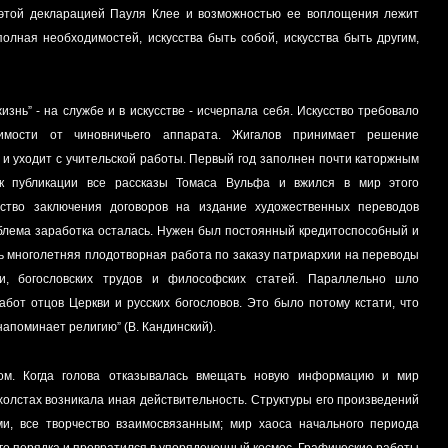
у этой декларацией Пауля Клее и возможностью ее воплощения лежит
олная необходимостей, искусства быть собой, искусства быть другим,
жизнь” - на службе и в искусстве - исчерпала себя. Искусство требовало
имости от чиновничьего аппарата. Жигалов принимает решение
и уходит с учительской работы. Первый год заполнен почти каторжным
к публикации все рассказы Томаса Вульфа и вжился в мир этого
сство заключения договоров на издание художественных переводов
облема заработка осталась. Нужен был постоянный кредитоспособный и
сь многолетняя плодотворная работа по заказу патриархии на переводы
и, богословских трудов и философских статей. Параллельно шло
абот отцов Церкви и русских богословов. Это было потому кстати, что
напоминает религию” (В. Кандинский).
ом. Когда голова отказывалась вмещать новую информацию и мир
 холстах возникала иная действительность. Структуры его произведений
ми, все творчество взаимосвязанным; мир хаоса начального периода
о порядка и превратился в упорядоченный космос. Графические работы