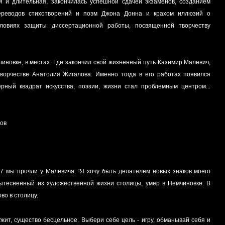
ая и длительная, закончилась успешной сдачей экзаменов, созданием
ереводов стихотворений и поэм Джона Донна и крахом иллюзий о
щенной творчеству
иновке, в местах. Где закончил свой жизненный путь Казимир Малевич,
ворчестве Анатолия Жигалова. Именно тогда в его работах появился
рный квадрат искусства, поэзии, жизни стал проблемным центром...
лов
-
67 мы прочли у Малевича: “Я хочу быть делателем новых знаков моего
вытесненный из художественной жизни столицы, умер в Немчиновке. В
во в столицу.
ужит, существо бесцельное. Выбери себе цель - игру, обманывай себя и