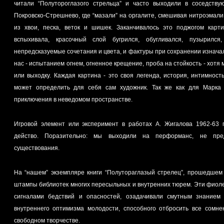
читали “Полутороглазого стрельца” и часто выходили в соседств
Покровско-Стрешнево, где “мазали” на оргалите, смешивая нитроэмали 
из хвои, песка, веток и шишек. Заканчивалось это поджогом карт
вспыхивала, красочный слой бугрился, обугливался, пузырился
непредсказуемые сочетания и цвета, и фактуры при сохранении изнача
нас - испытанием огнем, огненное крещение, проба на стойкость - хотя
или выходку. Каждая картина - это своя легенда, история, интимнос
может определить для себя сам художник. Так же как для Марка 
приключения в неведомом пространстве.
Игровой элемент или эксперимент в работах А. Жигалова 1962-63 
действо. Поразительно: мы выходили на перформанс, не пре
существования.
На “нашем” экземпляре книги “Полутораглазый стрелец”, прошедшем 
штампы библиотек многих пересыльных и внутренних тюрем. Эти фиол
сигналами бедствий и опасностей, озадачивали смутным знанием 
внутреннего оптимизма молодости, способного отбросить все сомне
свободном творчестве.